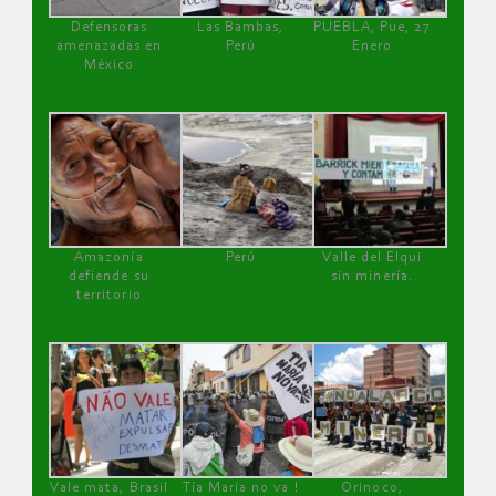
Defensoras
Las Bambas,
PUEBLA, Pue, 27
amenazadas en
Perú
Enero
México
Amazonía
Perú
Valle del Elqui
defiende su
sin minería.
territorio
Vale mata, Brasil
Tía María no va !
Orinoco,