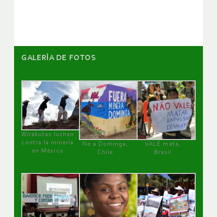
GALERÌA DE FOTOS
Wirakutas luchan
contra la minería
No a Dominga,
VALE mata,
en México
Chile
Brasil