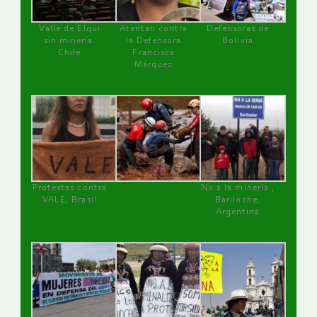
Valle de Elqui
Atentan contra
Defensoras de
sin minería.
la Defensora
Bolivia
Chile
Francisca
Márquez
Protestas contra
No a la minería ,
VALE, Brasil
Bariloche,
Argentina