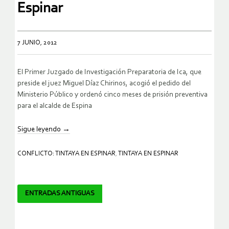
Espinar
7 JUNIO, 2012
El Primer Juzgado de Investigación Preparatoria de Ica, que
preside el juez Miguel Díaz Chirinos, acogió el pedido del
Ministerio Público y ordenó cinco meses de prisión preventiva
para el alcalde de Espina
Sigue leyendo
→
CONFLICTO: TINTAYA EN ESPINAR
,
TINTAYA EN ESPINAR
Navegador
ENTRADAS ANTIGUAS
de