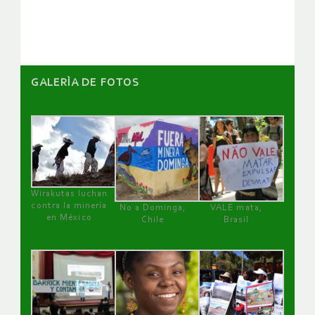
artículos
GALERÌA DE FOTOS
Wirakutas luchan
contra la minería
No a Dominga,
VALE mata,
en México
Chile
Brasil