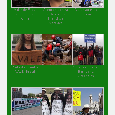
Valle de Elqui
Atentan contra
Defensoras de
sin minería.
la Defensora
Bolivia
Chile
Francisca
Márquez
Protestas contra
No a la minería ,
VALE, Brasil
Bariloche,
Argentina