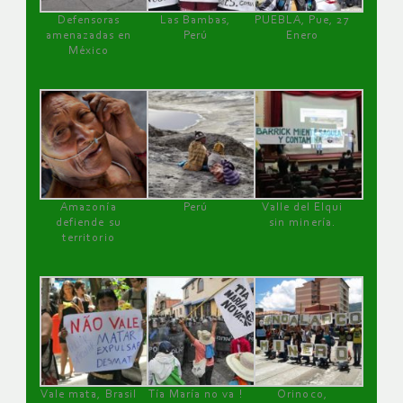
Defensoras
Las Bambas,
PUEBLA, Pue, 27
amenazadas en
Perú
Enero
México
Amazonía
Perú
Valle del Elqui
defiende su
sin minería.
territorio
Vale mata, Brasil
Tía María no va !
Orinoco,