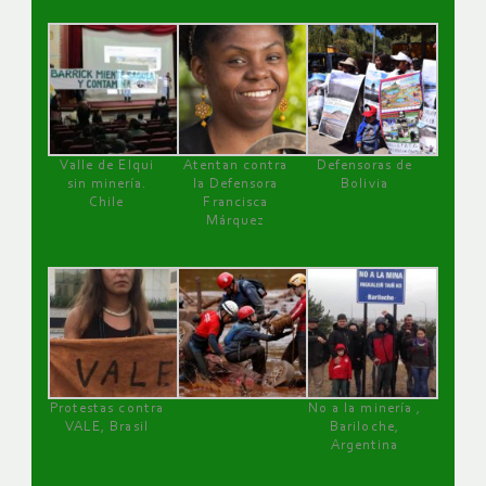
Valle de Elqui
Atentan contra
Defensoras de
sin minería.
la Defensora
Bolivia
Chile
Francisca
Márquez
Protestas contra
No a la minería ,
VALE, Brasil
Bariloche,
Argentina