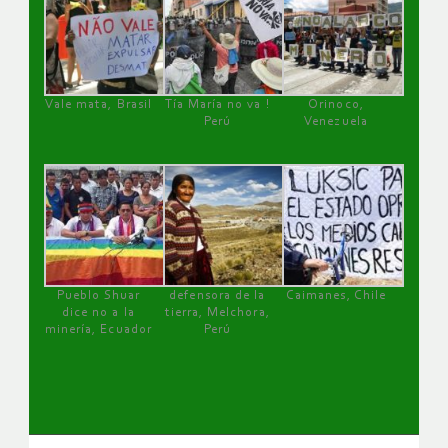
Vale mata, Brasil
Tía María no va !
Orinoco,
Perú
Venezuela
Pueblo Shuar
defensora de la
Caimanes, Chile
dice no a la
tierra, Melchora,
minería, Ecuador
Perú