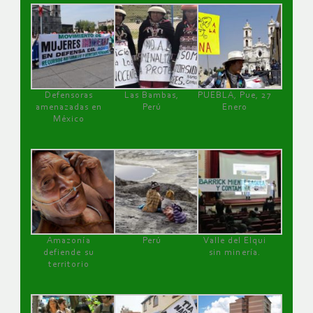
Defensoras
Las Bambas,
PUEBLA, Pue, 27
amenazadas en
Perú
Enero
México
Amazonía
Perú
Valle del Elqui
defiende su
sin minería.
territorio