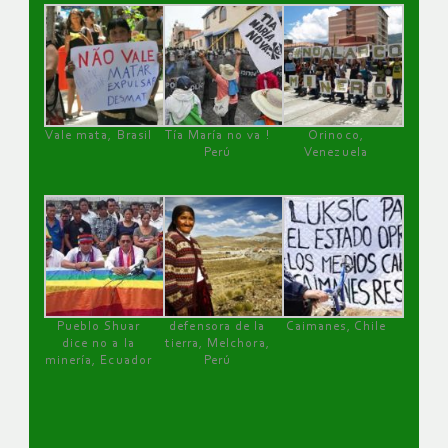
Vale mata, Brasil
Tía María no va !
Orinoco,
Perú
Venezuela
Pueblo Shuar
defensora de la
Caimanes, Chile
dice no a la
tierra, Melchora,
minería, Ecuador
Perú