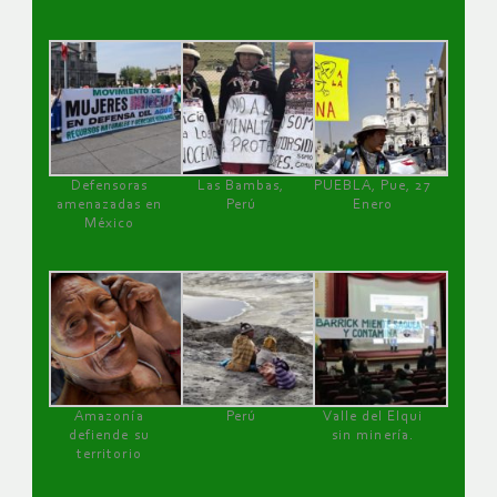
Defensoras
Las Bambas,
PUEBLA, Pue, 27
amenazadas en
Perú
Enero
México
Amazonía
Perú
Valle del Elqui
defiende su
sin minería.
territorio