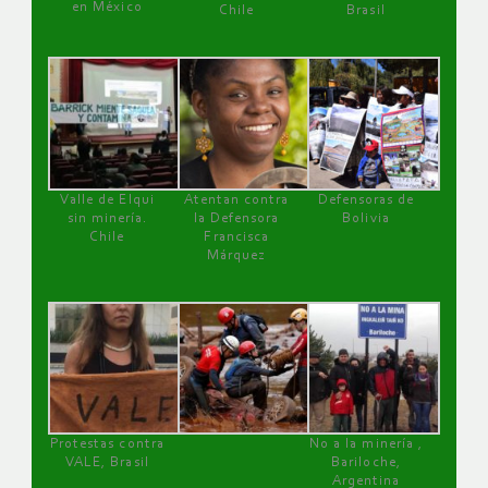
en México
Chile
Brasil
Valle de Elqui
Atentan contra
Defensoras de
sin minería.
la Defensora
Bolivia
Chile
Francisca
Márquez
Protestas contra
No a la minería ,
VALE, Brasil
Bariloche,
Argentina