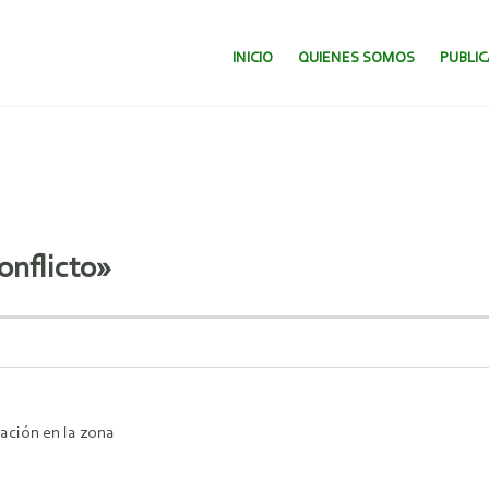
SALTAR AL CONTENIDO.
INICIO
QUIENES SOMOS
PUBLI
onflicto»
ación en la zona