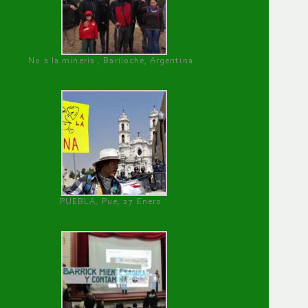
No a la minería , Bariloche, Argentina
PUEBLA, Pue, 27 Enero