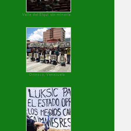
Valle del Elqui sin minería.
Orinoco, Venezuela