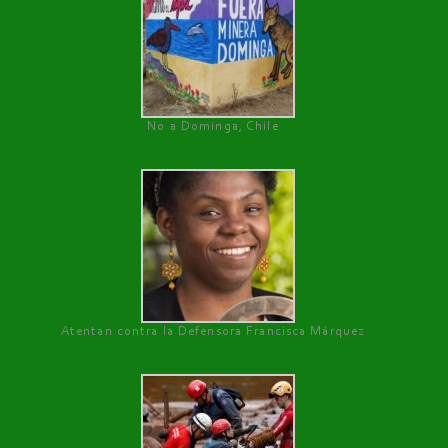
No a Dominga, Chile
Atentan contra la Defensora Francisca Márquez