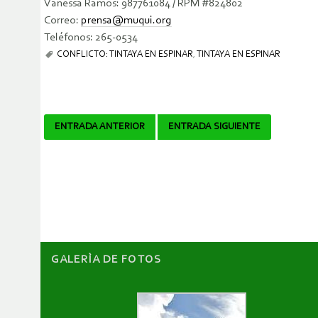
Vanessa Ramos: 987761084 / RPM #824802
Correo:
prensa@muqui.org
Teléfonos: 265-0534
CONFLICTO: TINTAYA EN ESPINAR
,
TINTAYA EN ESPINAR
Navegador
ENTRADA ANTERIOR
ENTRADA SIGUIENTE
de
artículos
GALERÌA DE FOTOS