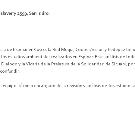
alaverry 2599, San Isidro.
ncia de Espinar en Cusco, la Red Muqui, CooperAccion y Fedepaz tiene
e los estudios ambientales realizados en Espinar. Este análisis de to
álogo y la Vicaría de la Prelatura de la Solidaridad de Sicuani, p
confundir.
 equipo técnico encargado de la revisión y análisis de los estudios