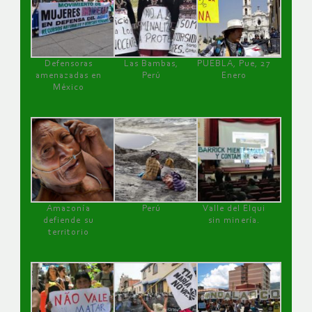
Defensoras
Las Bambas,
PUEBLA, Pue, 27
amenazadas en
Perú
Enero
México
Amazonía
Perú
Valle del Elqui
defiende su
sin minería.
territorio