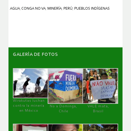
AGUA
,
CONGA NO VA
,
MINERÍA
,
PERÚ
,
PUEBLOS INDÍGENAS
GALERÌA DE FOTOS
Wirakutas luchan
contra la minería
No a Dominga,
VALE mata,
en México
Chile
Brasil