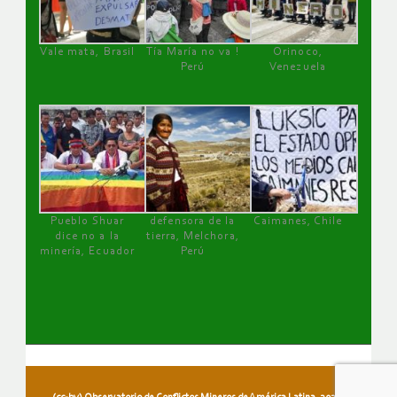
Vale mata, Brasil
Tía María no va !
Orinoco,
Perú
Venezuela
Pueblo Shuar
defensora de la
Caimanes, Chile
dice no a la
tierra, Melchora,
minería, Ecuador
Perú