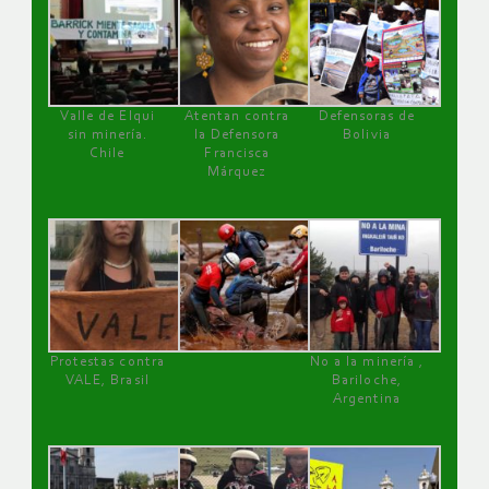
Valle de Elqui
Atentan contra
Defensoras de
sin minería.
la Defensora
Bolivia
Chile
Francisca
Márquez
Protestas contra
No a la minería ,
VALE, Brasil
Bariloche,
Argentina