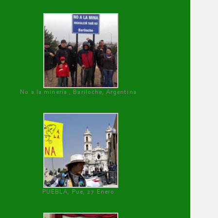
No a la minería , Bariloche, Argentina
PUEBLA, Pue, 27 Enero