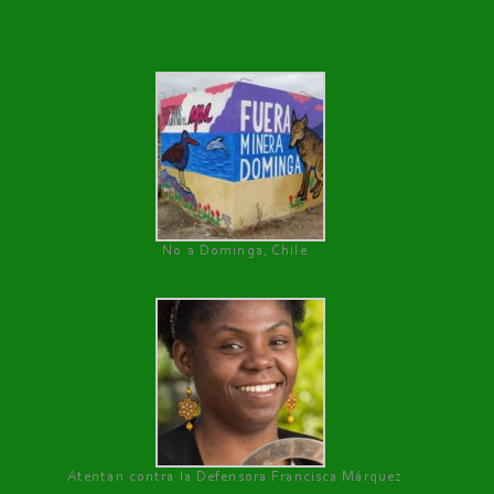
No a Dominga, Chile
Atentan contra la Defensora Francisca Márquez