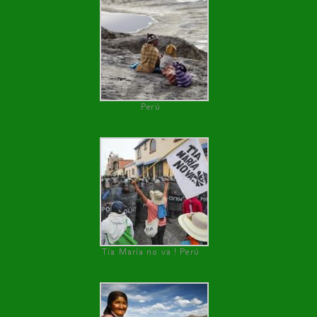
Perú
Tía María no va ! Perú