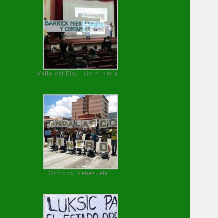
Valle del Elqui sin minería.
Orinoco, Venezuela