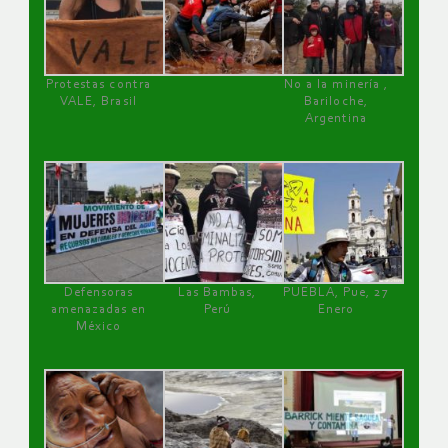
Protestas contra
No a la minería ,
VALE, Brasil
Bariloche,
Argentina
Defensoras
Las Bambas,
PUEBLA, Pue, 27
amenazadas en
Perú
Enero
México