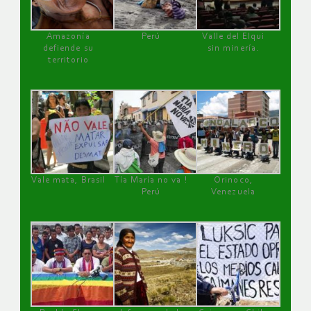
Amazonía
Perú
Valle del Elqui
defiende su
sin minería.
territorio
Vale mata, Brasil
Tía María no va !
Orinoco,
Perú
Venezuela