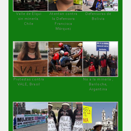
Valle de Elqui
Atentan contra
Defensoras de
sin minería.
la Defensora
Bolivia
Chile
Francisca
Márquez
Protestas contra
No a la minería ,
VALE, Brasil
Bariloche,
Argentina