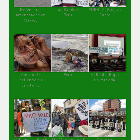
Defensoras
Las Bambas,
PUEBLA, Pue, 27
amenazadas en
Perú
Enero
México
Amazonía
Perú
Valle del Elqui
defiende su
sin minería.
territorio
Vale mata, Brasil
Tía María no va !
Orinoco,