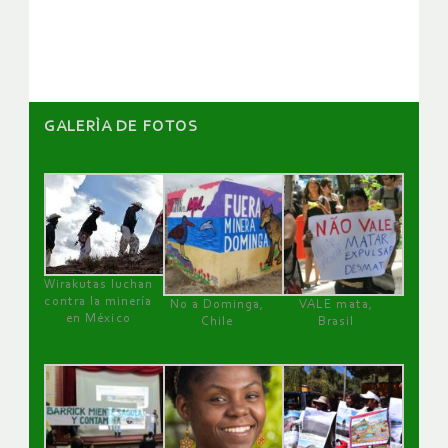
artículos
GALERÌA DE FOTOS
Wirakutas luchan
contra la minería
No a Dominga,
VALE mata,
en México
Chile
Brasil