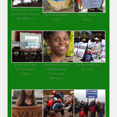
Wirakutas luchan
contra la minería
No a Dominga,
VALE mata,
en México
Chile
Brasil
Valle de Elqui
Atentan contra
Defensoras de
sin minería.
la Defensora
Bolivia
Chile
Francisca
Márquez