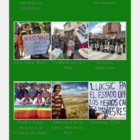
defiende su
sin minería.
territorio
Vale mata, Brasil
Tía María no va !
Orinoco,
Perú
Venezuela
Pueblo Shuar
defensora de la
Caimanes, Chile
dice no a la
tierra, Melchora,
minería, Ecuador
Perú