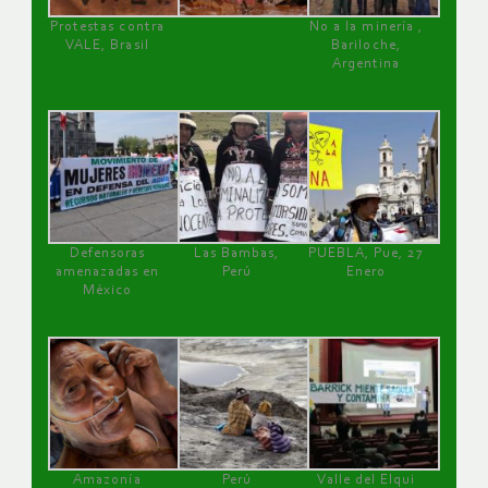
Protestas contra
No a la minería ,
VALE, Brasil
Bariloche,
Argentina
Defensoras
Las Bambas,
PUEBLA, Pue, 27
amenazadas en
Perú
Enero
México
Amazonía
Perú
Valle del Elqui