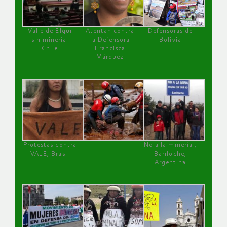
Valle de Elqui
Atentan contra
Defensoras de
sin minería.
la Defensora
Bolivia
Chile
Francisca
Márquez
Protestas contra
No a la minería ,
VALE, Brasil
Bariloche,
Argentina