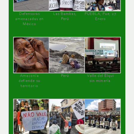
Defensoras
Las Bambas,
PUEBLA, Pue, 27
amenazadas en
Perú
Enero
México
Amazonía
Perú
Valle del Elqui
defiende su
sin minería.
territorio