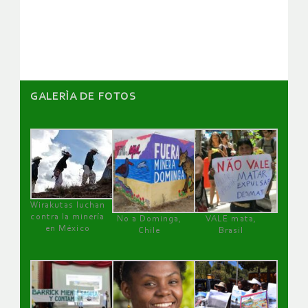
GALERÌA DE FOTOS
Wirakutas luchan
contra la minería
No a Dominga,
VALE mata,
en México
Chile
Brasil