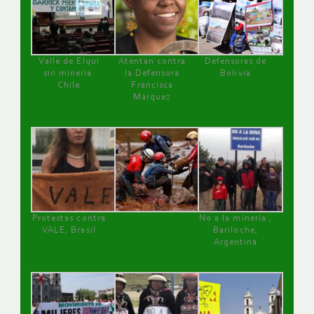
Valle de Elqui
Atentan contra
Defensoras de
sin minería.
la Defensora
Bolivia
Chile
Francisca
Márquez
Protestas contra
No a la minería ,
VALE, Brasil
Bariloche,
Argentina