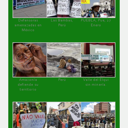
Defensoras
Las Bambas,
PUEBLA, Pue, 27
amenazadas en
Perú
Enero
México
Amazonía
Perú
Valle del Elqui
defiende su
sin minería.
territorio