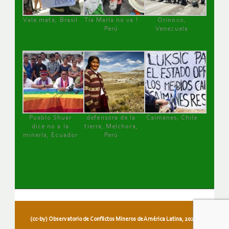
Vale mata, Brasil
Tía María no va !
Orinoco,
Perú
Venezuela
Pueblo Shuar
defensora de la
Caimanes, Chile
dice no a la
tierra, Melchora,
minería, Ecuador
Perú
(cc-by) Observatorio de Conflictos Mineros de América Latina, 2026