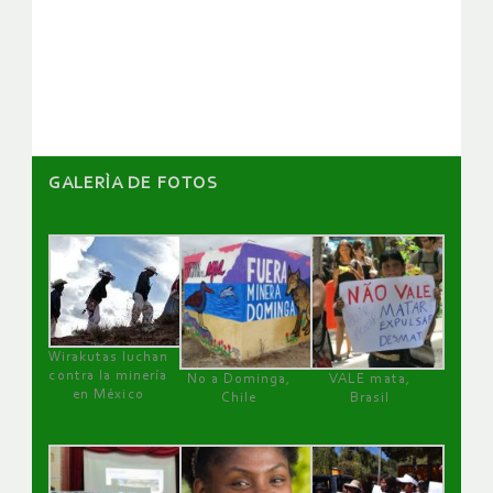
de
artículos
GALERÌA DE FOTOS
Wirakutas luchan
contra la minería
No a Dominga,
VALE mata,
en México
Chile
Brasil