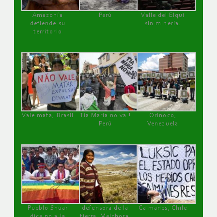
Amazonía
Perú
Valle del Elqui
defiende su
sin minería.
territorio
Vale mata, Brasil
Tía María no va !
Orinoco,
Perú
Venezuela
Pueblo Shuar
defensora de la
Caimanes, Chile
dice no a la
tierra, Melchora,