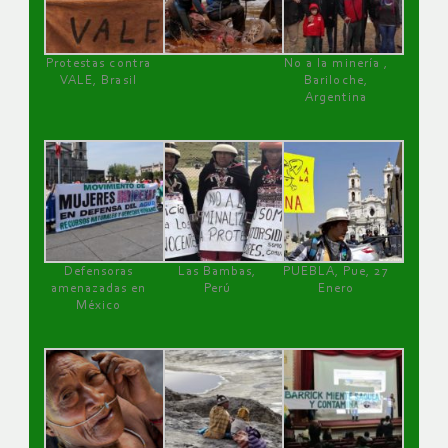
Protestas contra
No a la minería ,
VALE, Brasil
Bariloche,
Argentina
Defensoras
Las Bambas,
PUEBLA, Pue, 27
amenazadas en
Perú
Enero
México