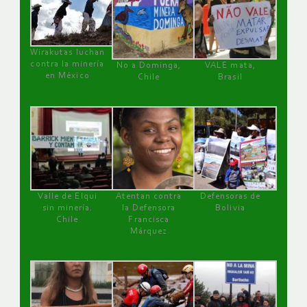
Wirakutas luchan
contra la minería
No a Dominga,
VALE mata,
en México
Chile
Brasil
Valle de Elqui
Atentan contra
Defensoras de
sin minería.
la Defensora
Bolivia
Chile
Francisca
Márquez