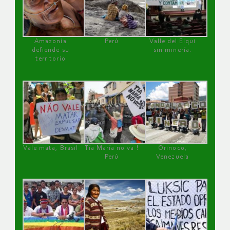
Amazonía
Perú
Valle del Elqui
defiende su
sin minería.
territorio
Vale mata, Brasil
Tía María no va !
Orinoco,
Perú
Venezuela