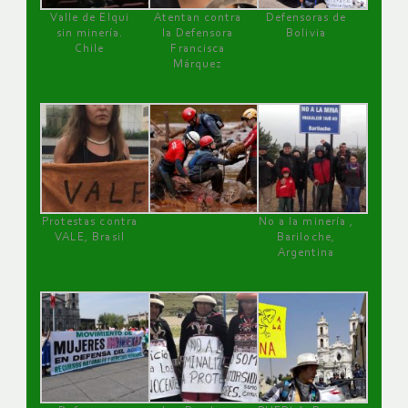
Valle de Elqui
Atentan contra
Defensoras de
sin minería.
la Defensora
Bolivia
Chile
Francisca
Márquez
Protestas contra
No a la minería ,
VALE, Brasil
Bariloche,
Argentina