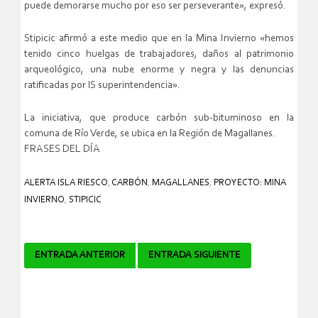
puede demorarse mucho por eso ser perseverante», expresó.
Stipicic afirmó a este medio que en la Mina Invierno «hemos
tenido cinco huelgas de trabajadores, daños al patrimonio
arqueológico, una nube enorme y negra y las denuncias
ratificadas por lS superintendencia».
La iniciativa, que produce carbón sub-bituminoso en la
comuna de Río Verde, se ubica en la Región de Magallanes.
FRASES DEL DÍA
ALERTA ISLA RIESCO
,
CARBÓN
,
MAGALLANES
,
PROYECTO: MINA
INVIERNO
,
STIPICIC
Navegador
ENTRADA ANTERIOR
ENTRADA SIGUIENTE
de