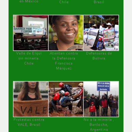
en México
Chile
Brasil
Valle de Elqui
Atentan contra
Defensoras de
sin minería.
la Defensora
Bolivia
Chile
Francisca
Márquez
Protestas contra
No a la minería ,
VALE, Brasil
Bariloche,
Argentina