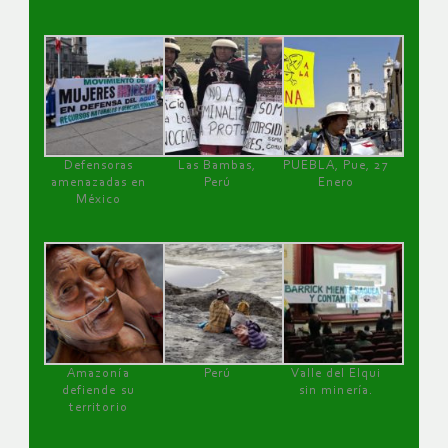
Defensoras
Las Bambas,
PUEBLA, Pue, 27
amenazadas en
Perú
Enero
México
Amazonía
Perú
Valle del Elqui
defiende su
sin minería.
territorio