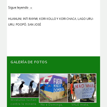
Sigue leyendo
→
HUANUNI
,
INTI RAYMI
,
KORI KOLLO Y KORI CHACA
,
LAGO URU-
URU
,
POOPÓ
,
SAN JOSÉ
GALERÌA DE FOTOS
Wirakutas luchan
contra la minería
No a Dominga,
VALE mata,