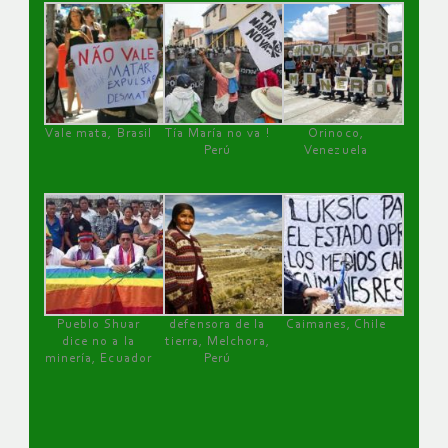
Vale mata, Brasil
Tía María no va !
Orinoco,
Perú
Venezuela
Pueblo Shuar
defensora de la
Caimanes, Chile
dice no a la
tierra, Melchora,
minería, Ecuador
Perú