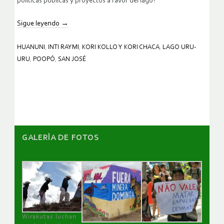
políticas públicas y proyectos a favor del lago?
Sigue leyendo
→
HUANUNI
,
INTI RAYMI
,
KORI KOLLO Y KORI CHACA
,
LAGO URU-
URU
,
POOPÓ
,
SAN JOSÉ
GALERÌA DE FOTOS
Wirakutas luchan