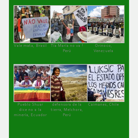
Vale mata, Brasil
Tía María no va !
Orinoco,
Perú
Venezuela
Pueblo Shuar
defensora de la
Caimanes, Chile
dice no a la
tierra, Melchora,
minería, Ecuador
Perú