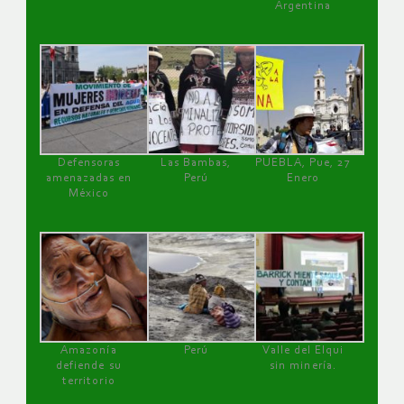
Argentina
Defensoras
Las Bambas,
PUEBLA, Pue, 27
amenazadas en
Perú
Enero
México
Amazonía
Perú
Valle del Elqui
defiende su
sin minería.
territorio