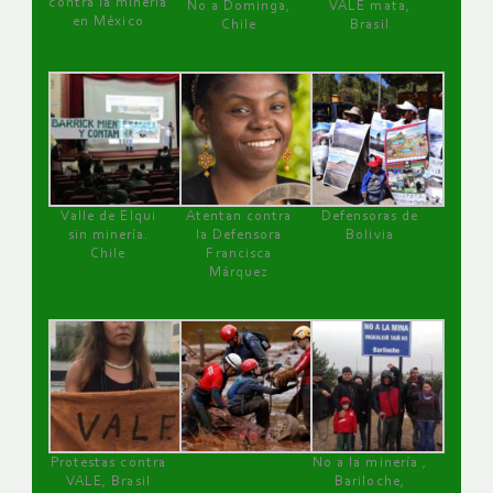
contra la minería
No a Dominga,
VALE mata,
en México
Chile
Brasil
Valle de Elqui
Atentan contra
Defensoras de
sin minería.
la Defensora
Bolivia
Chile
Francisca
Márquez
Protestas contra
No a la minería ,
VALE, Brasil
Bariloche,