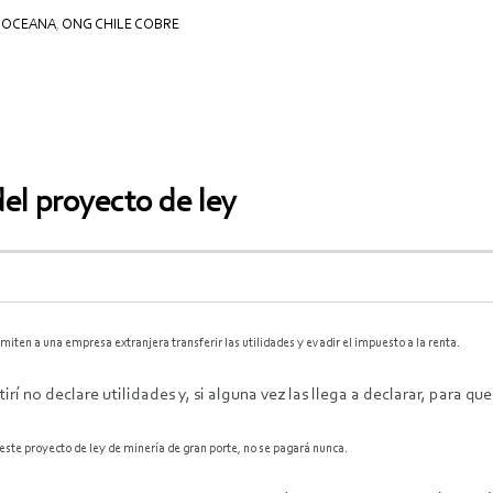
,
OCEANA
,
ONG CHILE COBRE
del proyecto de ley
iten a una empresa extranjera transferir las utilidades y evadir el impuesto a la renta.
rí no declare utilidades y, si alguna vez las llega a declarar, para 
este proyecto de ley de minería de gran porte, no se pagará nunca.