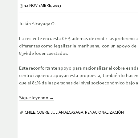
12 NOVIEMBRE, 2013
Julián Alcayaga O.
La reciente encuesta CEP, además de medir las preferencia
diferentes como legalizar la marihuana, con un apoyo de 
83% de los encuestados.
Este reconfortante apoyo para nacionalizar el cobre es ademá
centro izquierda apoyan esta propuesta, también lo hacen e
que el 81% de las personas del nivel socioeconómico bajo 
Sigue leyendo
→
CHILE
,
COBRE
,
JULIÁN ALCAYAGA
,
RENACIONALIZACIÓN