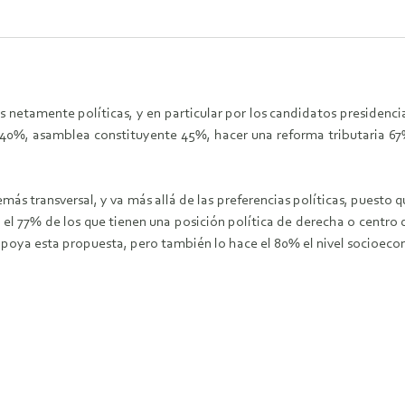
s netamente políticas, y en particular por los candidatos presidenci
40%, asamblea constituyente 45%, hacer una reforma tributaria 67%
s transversal, y va más allá de las preferencias políticas, puesto qu
l 77% de los que tienen una posición política de derecha o centro d
apoya esta propuesta, pero también lo hace el 80% el nivel socioeco