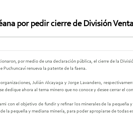
ana por pedir cierre de División Vent
onaron, por medio de una declaración pública, el cierre de la Divis
 de Puchuncaví renueva la patente de la faena.
ganizaciones, Julián Alcayaga y Jorge Lavandero, respectivamente
, se dedique ahora al tema minero que no conoce y desee cerrar el c
ami con el objetivo de fundir y refinar los minerales de la pequeña
n de la pequeña y mediana minería, para poder apropiarse de todas e