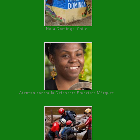
No a Dominga, Chile
Atentan contra la Defensora Francisca Márquez