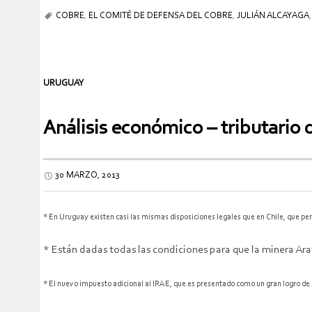
COBRE
,
EL COMITÉ DE DEFENSA DEL COBRE
,
JULIÁN ALCAYAGA
URUGUAY
Análisis económico – tributario 
30 MARZO, 2013
* En Uruguay existen casi las mismas disposiciones legales que en Chile, que perm
* Están dadas todas las condiciones para que la minera Arati
* El nuevo impuesto adicional al IRAE, que es presentado como un gran logro de 