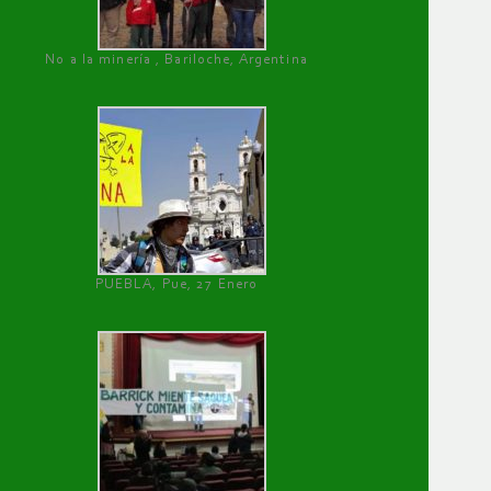
No a la minería , Bariloche, Argentina
PUEBLA, Pue, 27 Enero