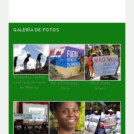
artículos
GALERÌA DE FOTOS
Wirakutas luchan
contra la minería
No a Dominga,
VALE mata,
en México
Chile
Brasil