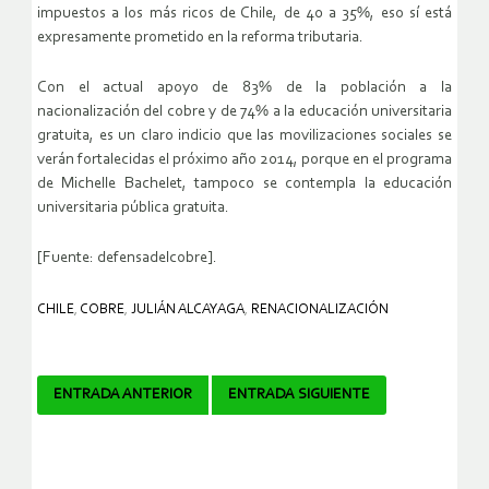
impuestos a los más ricos de Chile, de 40 a 35%, eso sí está
expresamente prometido en la reforma tributaria.
Con el actual apoyo de 83% de la población a la
nacionalización del cobre y de 74% a la educación universitaria
gratuita, es un claro indicio que las movilizaciones sociales se
verán fortalecidas el próximo año 2014, porque en el programa
de Michelle Bachelet, tampoco se contempla la educación
universitaria pública gratuita.
[Fuente: defensadelcobre].
CHILE
,
COBRE
,
JULIÁN ALCAYAGA
,
RENACIONALIZACIÓN
Navegador
ENTRADA ANTERIOR
ENTRADA SIGUIENTE
de