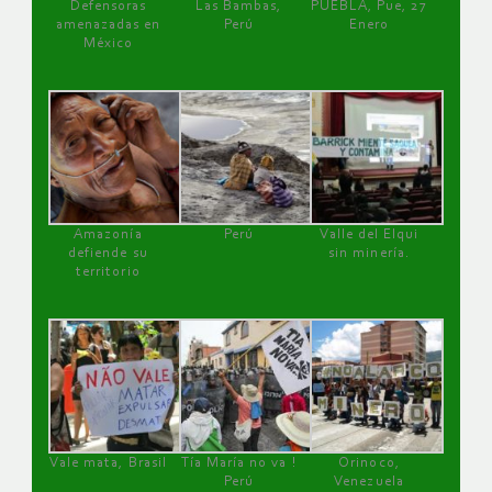
Defensoras
Las Bambas,
PUEBLA, Pue, 27
amenazadas en
Perú
Enero
México
Amazonía
Perú
Valle del Elqui
defiende su
sin minería.
territorio
Vale mata, Brasil
Tía María no va !
Orinoco,
Perú
Venezuela