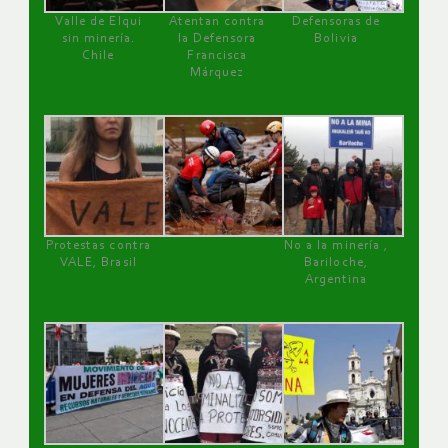
Valle de Elqui
Atentan contra
Defensoras de
sin minería.
la Defensora
Bolivia
Chile
Francisca
Márquez
Protestas contra
No a la minería ,
VALE, Brasil
Bariloche,
Argentina