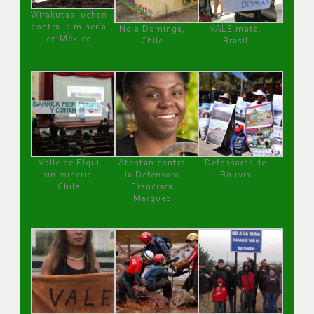
Wirakutas luchan
contra la minería
No a Dominga,
VALE mata,
en México
Chile
Brasil
Valle de Elqui
Atentan contra
Defensoras de
sin minería.
la Defensora
Bolivia
Chile
Francisca
Márquez