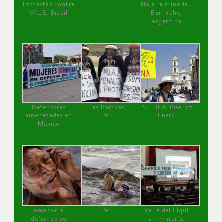
Protestas contra
No a la minería ,
VALE, Brasil
Bariloche,
Argentina
Defensoras
Las Bambas,
PUEBLA, Pue, 27
amenazadas en
Perú
Enero
México
Amazonía
Perú
Valle del Elqui
defiende su
sin minería.