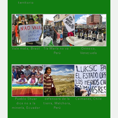
territorio
Vale mata, Brasil
Tía María no va !
Orinoco,
Perú
Venezuela
Pueblo Shuar
defensora de la
Caimanes, Chile
dice no a la
tierra, Melchora,
minería, Ecuador
Perú