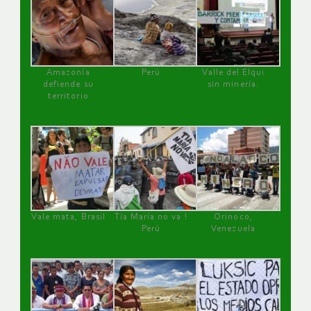
Amazonía
Perú
Valle del Elqui
defiende su
sin minería.
territorio
Vale mata, Brasil
Tía María no va !
Orinoco,
Perú
Venezuela