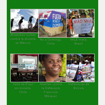
Wirakutas luchan
contra la minería
No a Dominga,
VALE mata,
en México
Chile
Brasil
Valle de Elqui
Atentan contra
Defensoras de
sin minería.
la Defensora
Bolivia
Chile
Francisca
Márquez