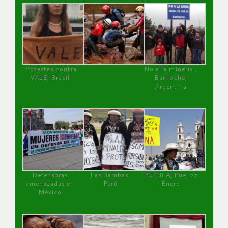
Protestas contra
No a la minería ,
VALE, Brasil
Bariloche,
Argentina
Defensoras
Las Bambas,
PUEBLA, Pue, 27
amenazadas en
Perú
Enero
México