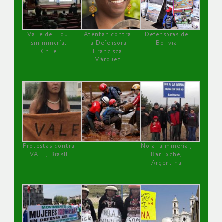
Valle de Elqui
Atentan contra
Defensoras de
sin minería.
la Defensora
Bolivia
Chile
Francisca
Márquez
Protestas contra
No a la minería ,
VALE, Brasil
Bariloche,
Argentina