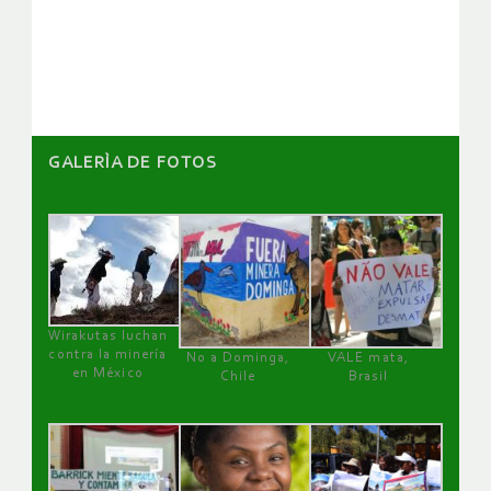
GALERÌA DE FOTOS
Wirakutas luchan
contra la minería
No a Dominga,
VALE mata,
en México
Chile
Brasil