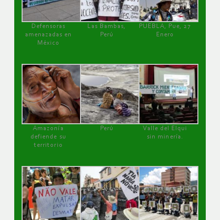
Defensoras
Las Bambas,
PUEBLA, Pue, 27
amenazadas en
Perú
Enero
México
Amazonía
Perú
Valle del Elqui
defiende su
sin minería.
territorio