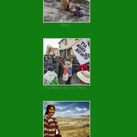
Perú
Tía María no va ! Perú