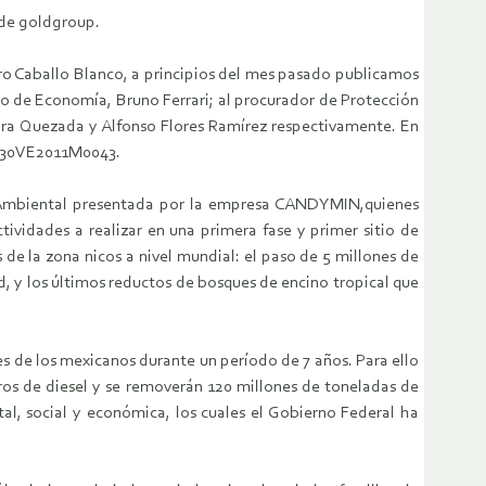
s de goldgroup.
ero Caballo Blanco, a principios del mes pasado publicamos
ario de Economía, Bruno Ferrari; al procurador de Protección
ira Quezada y Alfonso Flores Ramí­rez respectivamente. En
e: 30VE2011M0043.
cto Ambiental presentada por la empresa CANDYMIN,quienes
ividades a realizar en una primera fase y primer sitio de
de la zona nicos a nivel mundial: el paso de 5 millones de
 y los últimos reductos de bosques de encino tropical que
s de los mexicanos durante un perí­odo de 7 años. Para ello
itros de diesel y se removerán 120 millones de toneladas de
al, social y económica, los cuales el Gobierno Federal ha