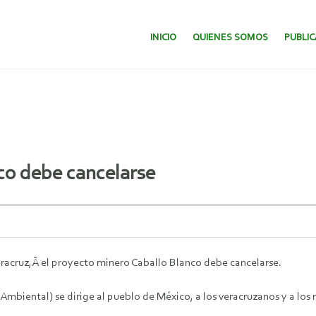
SALTAR AL CONTENIDO.
INICIO
QUIENES SOMOS
PUBLI
co debe cancelarse
eracruz,Â el proyecto minero Caballo Blanco debe cancelarse.
Ambiental) se dirige al pueblo de México, a los veracruzanos y a lo