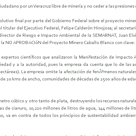
ciudadano por un Veracruz libre de minería y no ceder a las presione
olutivo final por parte del Gobierno Federal sobre el proyecto min
al titular del Ejecutivo Federal, Felipe Calderón Hinojosa; al secret
 director de Riesgo e Impacto Ambiental de la SEMARNAT, Juan Elv
sobre la NO APROBACIóN del Proyecto Minero Caballo Blanco con clav
r expertos cientí­ficos que analizaron la Manifestación de Impa
iedad y a la autoridad, pues la empresa da cuenta que lo de las act
ectáreas). La empresa omite la afectación de fenÃ³menos naturales 
 de 20 kms de ancho, comunidades de dé­cadas de 2500 años de edad,
etro cúbico y otro tanto de plata, destruyendo los recursos naturale
das de cianuro, 10,220 millones de litros de agua, 144 millones de l
o, va en contra de todos los principios de sustentabilidad ambient