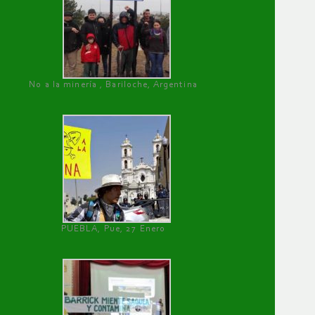
No a la minería , Bariloche, Argentina
PUEBLA, Pue, 27 Enero