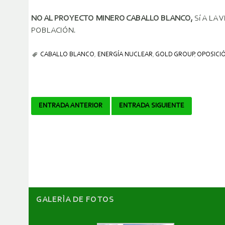
NO AL PROYECTO MINERO CABALLO BLANCO,
Sí­ A L
POBLACIÓN.
CABALLO BLANCO
,
ENERGÍA NUCLEAR
,
GOLD GROUP
,
OPOSICI
Navegador
ENTRADA ANTERIOR
ENTRADA SIGUIENTE
de
artículos
GALERÌA DE FOTOS