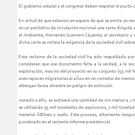
El gobierno estatal y el congreso deben respetar el pacto 
En virtud de que estamos en espera de que se emita un res
en un periódico de circulación nacional una carta dirigida 
al Ambiente, Hernando Guerrero Cá¡zares; al secretario y
dicha carta se reitera la exigencia de la sociedad civil 
Este reclamo de la sociedad civil ha sido respaldado po
consideran que ese documento falta a la verdad, a la soc
exploración, mas no del proyecto en su conjunto (55 mil h
aves rapaces migratorias al aÃ±o en un corredor de menos
albergan fauna silvestre en peligro de extinción.
Aunado a ello, se extraerá una cantidad de oro menor a 1 m
se utilizarán 35 mil toneladas de explosivos, 7 mil tonela
material Ã©treo y suelo. Este proceso, altamente riesgos
ponderado en el reciente informe presidencial.