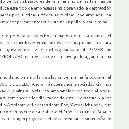
ólo de los trabajadores de la mina sino de las familias de
duce este tipo de empresas se ha observado la destrucción
lmente por la minería tóxica es mí­nimo (300 empleos), de
il empleos permanentes que estarán en peligro por la mina.
no respeto de los derechos humanos de sus habitantes, el
los acuerdos internacionales suscritos por nuestro paí­s,
ica Laguna Verde, a 2 km de los gasoductos de PEMEX que
HA APROBADO un proyecto de esta envergadura, junto a una
so de no permitir la instalación de la minería tóxica en el
 DE SUELO. Ahora más que nunca la sociedad civil nos
NDYMIN y Minera Cardel, ha emprendido con todo el poder
ara convencer a los diputados de esta Legislatura y a los
io Ambiente del ex presidente Fox, Victor Lichtinger, que
es recordamos que de aprobarse el Proyecto minero Caballo
 impongan proyectos letales que violan la soberanÃ­a de