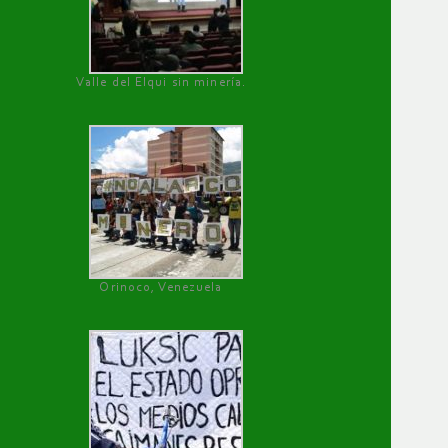
Valle del Elqui sin minería.
Orinoco, Venezuela