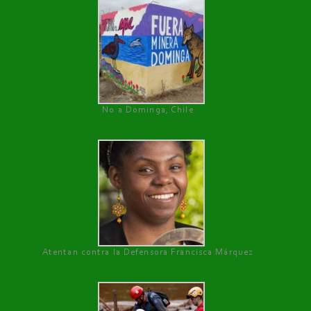
No a Dominga, Chile
Atentan contra la Defensora Francisca Márquez