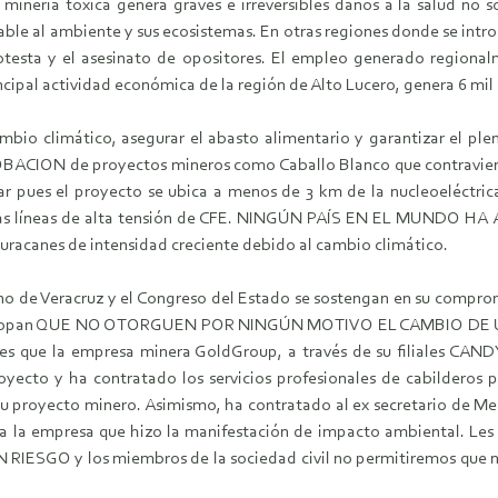
minerí­a tóxica genera graves e irreversibles daños a la salud no s
e al ambiente y sus ecosistemas. En otras regiones donde se intro
protesta y el asesinato de opositores. El empleo generado regiona
rincipal actividad económica de la región de Alto Lucero, genera 6 m
bio climático, asegurar el abasto alimentario y garantizar el ple
ACION de proyectos mineros como Caballo Blanco que contravienen 
ear pues el proyecto se ubica a menos de 3 km de la nucleoeléctr
de las lí­neas de alta tensión de CFE. NINGÚN PAÍ­S EN EL MUNDO 
uracanes de intensidad creciente debido al cambio climático.
erno de Veracruz y el Congreso del Estado se sostengan en su compromi
 y Actopan QUE NO OTORGUEN POR NINGÚN MOTIVO EL CAMBIO DE USO
ones que la empresa minera GoldGroup, a través de su filiales CA
ecto y ha contratado los servicios profesionales de cabilderos p
su proyecto minero. Asimismo, ha contratado al ex secretario de Med
ana a la empresa que hizo la manifestación de impacto ambiental. L
SGO y los miembros de la sociedad civil no permitiremos que nos