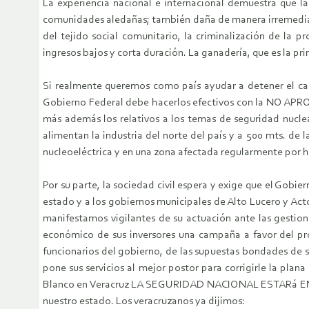
La experiencia nacional e internacional demuestra que la 
comunidades aledañas; también daña de manera irremediabl
del tejido social comunitario, la criminalización de la 
ingresos bajos y corta duración. La ganadería, que es la p
Si realmente queremos como país ayudar a detener el cam
Gobierno Federal debe hacerlos efectivos con la NO APROB
más además los relativos a los temas de seguridad nucl
alimentan la industria del norte del país y a 500 mts. 
nucleoeléctrica y en una zona afectada regularmente por h
Por su parte, la sociedad civil espera y exige que el Gobi
estado y a los gobiernos municipales de Alto Lucero
manifestamos vigilantes de su actuación ante las gesti
económico de sus inversores una campaña a favor del proy
funcionarios del gobierno, de las supuestas bondades de 
pone sus servicios al mejor postor para corrigirle la pl
Blanco en Veracruz LA SEGURIDAD NACIONAL ESTARá EN RIE
nuestro estado. Los veracruzanos ya dijimos: