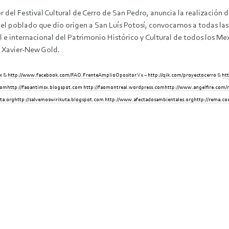
del Festival Cultural de Cerro de San Pedro, anuncia la realización d
el poblado que dio origen a San Luís Potosí, convocamos a todas las 
l e internacional del Patrimonio Histórico y Cultural de todos los Me
 Xavier-New Gold.
x
&
http://www.facebook.com/FAO.FrenteAmplioOpositor
Ve –
http://qik.com/proyectocerro
&
ht
com
http://faoantimsx.blogspot.com
http://faomontreal.wordpress.com
http://www.angelfire.com/
ta.org
http://salvemoswirikuta.blogspot.com
http://www.afectadosambientales.org
http://rema.co