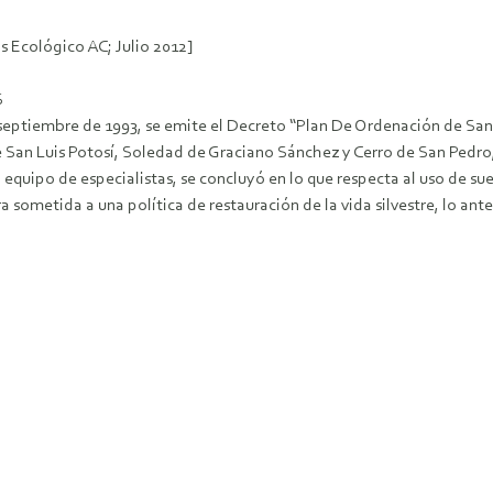
s Ecológico AC; Julio 2012]
S
septiembre de 1993, se emite el Decreto “Plan De Ordenación de San L
e San Luis Potosí, Soledad de Graciano Sánchez y Cerro de San Pedr
 equipo de especialistas, se concluyó en lo que respecta al uso de su
a sometida a una política de restauración de la vida silvestre, lo an