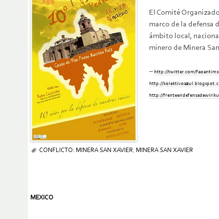
El Comité Organizador 
marco de la defensa d
ámbito local, naciona
minero de Minera San
–
http://twitter.com/faoantims
http://kolektivoazul.blogspot.
http://frenteendefensadewiriku
CONFLICTO: MINERA SAN XAVIER
,
MINERA SAN XAVIER
MEXICO