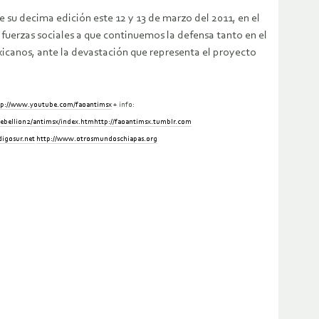
e su decima edición este 12 y 13 de marzo del 2011, en el
fuerzas sociales a que continuemos la defensa tanto en el
xicanos, ante la devastación que representa el proyecto
tp://www.youtube.com/faoantimsx
+ info:
rebellion2/antimsx/index.htm
http://faoantimsx.tumblr.com
digosur.net
http://www.otrosmundoschiapas.org