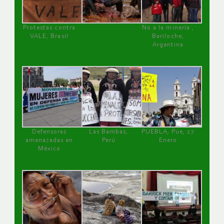
Protestas contra
No a la minería ,
VALE, Brasil
Bariloche,
Argentina
Defensoras
Las Bambas,
PUEBLA, Pue, 27
amenazadas en
Perú
Enero
México