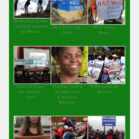
Wirakutas luchan
contra la minería
No a Dominga,
VALE mata,
en México
Chile
Brasil
Valle de Elqui
Atentan contra
Defensoras de
sin minería.
la Defensora
Bolivia
Chile
Francisca
Márquez