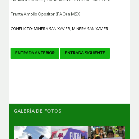
Familia Mendoza y comunidad de Cerro de San Pedro
Frente Amplio Opositor (FAO) a MSX
CONFLICTO: MINERA SAN XAVIER
,
MINERA SAN XAVIER
Navegador
ENTRADA ANTERIOR
ENTRADA SIGUIENTE
de
artículos
GALERÌA DE FOTOS