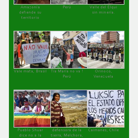
Amazonía
Perú
Valle del Elqui
defiende su
sin minería.
territorio
Vale mata, Brasil
Tía María no va !
Orinoco,
Perú
Venezuela
Pueblo Shuar
defensora de la
Caimanes, Chile
dice no a la
tierra, Melchora,