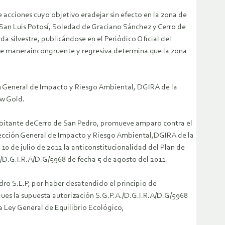
acciones cuyo objetivo eradejar sin efecto en la zona de
 San Luis Potosí, Soledad de Graciano Sánchez y Cerro de
da silvestre, publicándose en el Periódico Oficial del
de maneraincongruente y regresiva determina que la zona
ón General de Impacto y Riesgo Ambiental, DGIRA de la
ew Gold.
 habitante deCerro de San Pedro, promueve amparo contra el
irección General de Impacto y Riesgo Ambiental,DGIRA de la
0 de julio de 2012 la anticonstitucionalidad del Plan de
/D.G.I.R.A/D.G/5968 de fecha 5 de agosto del 2011.
dro S.L.P, por haber desatendido el principio de
pues la supuesta autorización S.G.P.A./D.G.I.R.A/D.G/5968
a Ley General de Equilibrio Ecológico,