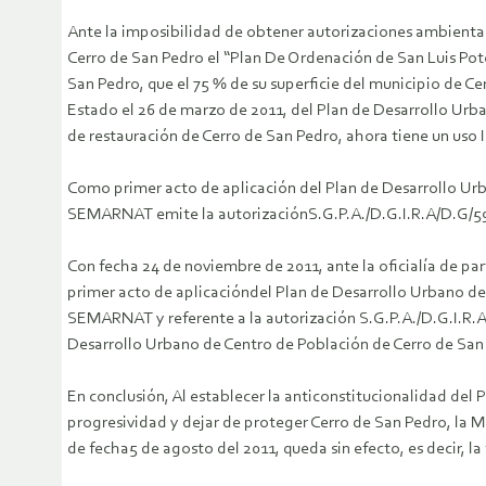
Ante la imposibilidad de obtener autorizaciones ambiental
Cerro de San Pedro el “Plan De Ordenación de San Luis Poto
San Pedro, que el 75 % de su superficie del municipio de Cer
Estado el 26 de marzo de 2011, del Plan de Desarrollo Ur
de restauración de Cerro de San Pedro, ahora tiene un uso I
Como primer acto de aplicación del Plan de Desarrollo Urb
SEMARNAT emite la autorizaciónS.G.P.A./D.G.I.R.A/D.G/59
Con fecha 24 de noviembre de 2011, ante la oficialía de pa
primer acto de aplicacióndel Plan de Desarrollo Urbano de
SEMARNAT y referente a la autorización S.G.P.A./D.G.I.R.A
Desarrollo Urbano de Centro de Población de Cerro de San 
En conclusión, Al establecer la anticonstitucionalidad del
progresividad y dejar de proteger Cerro de San Pedro, la 
de fecha5 de agosto del 2011, queda sin efecto, es decir, l