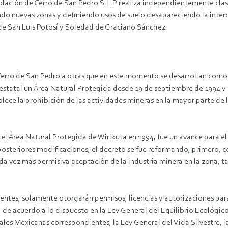
lación de Cerro de San Pedro S.L.P realiza independientemente clasif
ndo nuevas zonas y definiendo usos de suelo desapareciendo la inte
 de San Luis Potosí y Soledad de Graciano Sánchez.
 Cerro de San Pedro a otras que en este momento se desarrollan como 
estatal un Área Natural Protegida desde 19 de septiembre de 1994 y 
blece la prohibición de las actividades mineras en la mayor parte de 
el Área Natural Protegida de Wirikuta en 1994, fue un avance para el
s posteriores modificaciones, el decreto se fue reformando, primero, 
da vez más permisiva aceptación de la industria minera en la zona, t
, solamente otorgarán permisos, licencias y autorizaciones para 
, de acuerdo a lo dispuesto en la Ley General del Equilibrio Ecológic
iales Mexicanas correspondientes, la Ley General del Vida Silvestre,