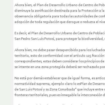
Ahora bien, el Plan de Desarrollo Urbano de Centro de Pob
disminuye la zonificación destinada para la Protección a la 
observancia obligatoria para todas las autoridades de conf
adopción de toda regulación que derogue o reduzca el nive
Es decir, el Plan de Desarrollo Urbano de Centro de Poblac
San Pedro San Luis Potosí, para proteger la biodiversidad,
Ahora bien, no debe pasar desapercibido para los luchadores
territorio, esto de conformidad con el articulo 115 fracció
correspondientes, estas deben considerar los principios de
se intente en una zona protegida deberá ser rechazado por
No está por demás establecer que de igual forma, es antico
normatividad suprema, ejemplo claro lo esPlan de Desarrol
de San Luis Potosí y su Zona Conurbada” que incluye entre 
fronteras territoriales, pues es innegable la interconexión 