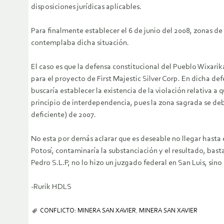
disposiciones jurídicas aplicables.
Para finalmente establecer el 6 de junio del 2008, zonas de
contemplaba dicha situación.
El caso es que la defensa constitucional del Pueblo Wixari
para el proyecto de First Majestic Silver Corp. En dicha def
buscaría establecer la existencia de la violación relativa a 
principio de interdependencia, pues la zona sagrada se de
deficiente) de 2007.
No esta por demás aclarar que es deseable no llegar hasta e
Potosí, contaminaría la substanciación y el resultado, bast
Pedro S.L.P, no lo hizo un juzgado federal en San Luis, sin
-Rurik HDLS
CONFLICTO: MINERA SAN XAVIER
,
MINERA SAN XAVIER