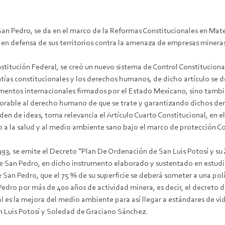
San Pedro, se da en el marco de la Reformas Constitucionales en Mat
 en defensa de sus territorios contra la amenaza de empresas mineras
stitución Federal, se creó un nuevo sistema de Control Constituciona
tías constitucionales y los derechos humanos, de dicho artículo se 
umentos internacionales firmados por el Estado Mexicano, sino tamb
orable al derecho humano de que se trate y garantizando dichos der
den de ideas, toma relevancia el Artículo Cuarto Constitucional, en e
a la salud y al medio ambiente sano bajo el marco de protección Co
93, se emite el Decreto “Plan De Ordenación de San Luis Potosí y su 
e San Pedro, en dicho instrumento elaborado y sustentado en estudio
 San Pedro, que el 75 % de su superficie se deberá someter a una polít
Pedro por más de 400 años de actividad minera, es decir, el decreto 
l es la mejora del medio ambiente para así llegar a estándares de vid
n Luis Potosí y Soledad de Graciano Sánchez.