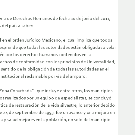
eria de Derechos Humanos de fecha 10 de junio del 2011,
 del país a saber:
l en el orden Jurídico Mexicano, el cual implica que todos
desprende que todas las autoridades están obligadas a velar
ién por los derechos humanos contenidos en la
echos de conformidad con los principios de Universalidad,
l sentido de la obligación de todas las autoridades en el
nstitucional reclamable por vía del amparo.
Zona Conurbada”., que incluye entre otros, los municipios
s realizados por un equipo de especialistas, se concluyó
ica de restauración de la vida silvestre, lo anterior debido
de 24 de septiembre de 1993, fue un avance y una mejora en
a y salud mejores en la población, no solo del municipio