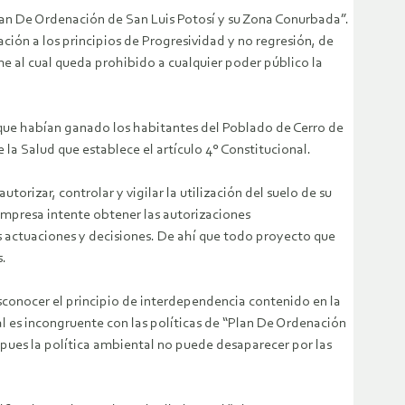
lan De Ordenación de San Luis Potosí y su Zona Conurbada”.
ación a los principios de Progresividad y no regresión, de
e al cual queda prohibido a cualquier poder público la
o que habían ganado los habitantes del Poblado de Cerro de
la Salud que establece el artículo 4° Constitucional.
rizar, controlar y vigilar la utilización del suelo de su
 empresa intente obtener las autorizaciones
us actuaciones y decisiones. De ahí que todo proyecto que
s.
sconocer el principio de interdependencia contenido en la
l es incongruente con las políticas de “Plan De Ordenación
 pues la política ambiental no puede desaparecer por las