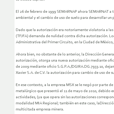
El 26 de febrero de 1999 SEMARNAP ahora SEMARNAT a trav
ambiental y el cambio de uso de suelo para desarrollar un
Dado que la autorización era notoriamente violatoria a las 
(TFJFA) demanda de nulidad contra dicha autorización. Lo
Administrativa del Primer Circuito, en la Ciudad de México,
Ahora bien, no obstante de lo anterior, la Dirección Genera
autorización, otorga una nueva autorización mediante of
de 2009 mediante oficio S.G.P.A./DGIRA.DG.7933.10, dejand
Xavier S.A. de C.V. la autorización para cambio de uso de
En ese contexto, a la empresa MSX se le negó por parte de 
metalúrgico que presentó el 11 de mayo de 2010, debido entr
actividades, (ya que opera sin las autorizaciones corresp
modalidad MIA Regional; también en este caso, laDirecció
multicitada empresa minera.