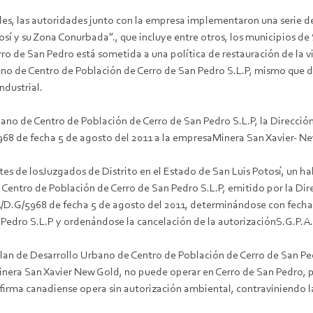
es, las autoridades junto con la empresa implementaron una serie de 
sí y su Zona Conurbada”., que incluye entre otros, los municipios de
ro de San Pedro está sometida a una política de restauración de la vi
bano de Centro de Población de Cerro de San Pedro S.L.P, mismo que 
ndustrial.
ano de Centro de Población de Cerro de San Pedro S.L.P, la Direcci
68 de fecha 5 de agosto del 2011 a la empresaMinera San Xavier- N
rtes de losJuzgados de Distrito en el Estado de San Luis Potosí, un
 Centro de Población de Cerro de San Pedro S.L.P, emitido por la D
/D.G/5968 de fecha 5 de agosto del 2011, determinándose con fecha 1
Pedro S.L.P y ordenándose la cancelación de la autorizaciónS.G.P.A.
 Plan de Desarrollo Urbano de Centro de Población de Cerro de San Pe
Minera San Xavier New Gold, no puede operar en Cerro de San Pedro, 
a firma canadiense opera sin autorización ambiental, contraviniendo l