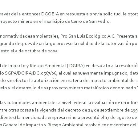
és de la entonces DGOEIA en respuesta a previa solicitud, le otor
 proyecto minero en el municipio de Cerro de San Pedro.
normatividades ambientales, Pro San Luis Ecológico A.C. Presenta ant
grando después de un largo proceso la nulidad de la autorización p
 esto el 5 de octubre de 2005.
l de Impacto y Riesgo Ambiental ( DGIRA) en desacato a la resolución 
icio SGPA/DGIRA:DG.0567/06, el cual es nuevamente impugnado, dete
o sin efectos la autorización en materia de impacto ambiental de 1
 suelo y el desarrollo de su proyecto minero metalúrgico denominado 
las autoridades ambientales a nivel federal la evaluación de un info
e otras cosas a la vigencia del decreto de 24 de septiembre de 1993. 
ondientes) la mencionada empresa minera presentó el 17 de agosto d
n General de Impacto y Riesgo Ambiental resolvió en noviembre del 