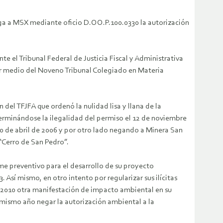
ga a MSX mediante oficio D.OO.P.100.0330 la autorización
e el Tribunal Federal de Justicia Fiscal y Administrativa
or medio del Noveno Tribunal Colegiado en Materia
del TFJFA que ordenó la nulidad lisa y llana de la
rminándose la ilegalidad del permiso el 12 de noviembre
0 de abril de 2006 y por otro lado negando a Minera San
“Cerro de San Pedro”.
rme preventivo para el desarrollo de su proyecto
Así mismo, en otro intento por regularizar sus ilícitas
e 2010 otra manifestación de impacto ambiental en su
mismo año negar la autorización ambiental a la