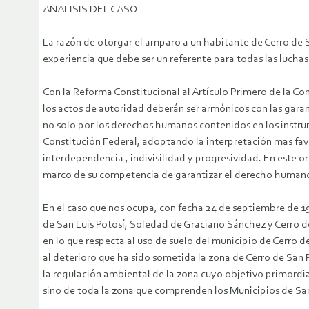
ANALISIS DEL CASO
La razón de otorgar el amparo a un habitante de Cerro de 
experiencia que debe ser un referente para todas las luchas
Con la Reforma Constitucional al Artículo Primero de la Con
los actos de autoridad deberán ser armónicos con las garan
no solo por los derechos humanos contenidos en los instr
Constitución Federal, adoptando la interpretación mas fav
interdependencia , indivisilidad y progresividad. En este or
marco de su competencia de garantizar el derecho humano 
En el caso que nos ocupa, con fecha 24 de septiembre de 19
de San Luis Potosí, Soledad de Graciano Sánchez y Cerro d
en lo que respecta al uso de suelo del municipio de Cerro de
al deterioro que ha sido sometida la zona de Cerro de San 
la regulación ambiental de la zona cuyo objetivo primordia
sino de toda la zona que comprenden los Municipios de Sa