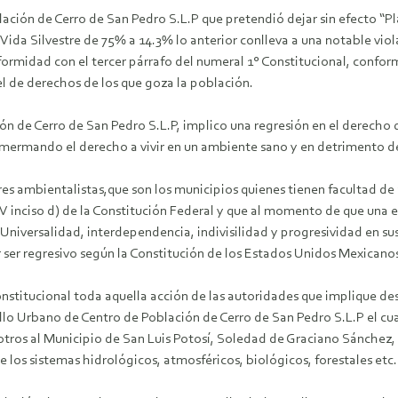
lación de Cerro de San Pedro S.L.P que pretendió dejar sin efecto “P
Vida Silvestre de 75% a 14.3% lo anterior conlleva a una notable viol
ormidad con el tercer párrafo del numeral 1° Constitucional, conform
l de derechos de los que goza la población.
ión de Cerro de San Pedro S.L.P, implico una regresión en el derech
 mermando el derecho a vivir en un ambiente sano y en detrimento de 
 ambientalistas,que son los municipios quienes tienen facultad de auto
n V inciso d) de la Constitución Federal y que al momento de que una
 Universalidad, interdependencia, indivisilidad y progresividad en s
 ser regresivo según la Constitución de los Estados Unidos Mexicano
nstitucional toda aquella acción de las autoridades que implique de
lo Urbano de Centro de Población de Cerro de San Pedro S.L.P el cua
otros al Municipio de San Luis Potosí, Soledad de Graciano Sánchez,
de los sistemas hidrológicos, atmosféricos, biológicos, forestales etc.