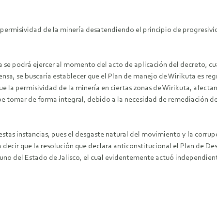
 permisividad de la minería desatendiendo el principio de progresivi
ka se podrá ejercer al momento del acto de aplicación del decreto, c
ensa, se buscaría establecer que el Plan de manejo de Wirikuta es reg
que la permisividad de la minería en ciertas zonas de Wirikuta, afectan
be tomar de forma integral, debido a la necesidad de remediación de
stas instancias, pues el desgaste natural del movimiento y la corrup
a decir que la resolución que declara anticonstitucional el Plan de 
o uno del Estado de Jalisco, el cual evidentemente actuó independient