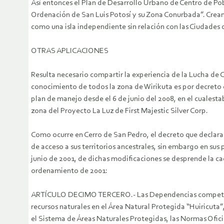
Así entonces el Plan de Desarrollo Urbano de Centro de Pob
Ordenación de San Luis Potosí y su Zona Conurbada”. Crea
como una isla independiente sin relación con las Ciudades
OTRAS APLICACIONES
Resulta necesario compartir la experiencia de la Lucha de
conocimiento de todos la zona de Wirikuta es por decreto 
plan de manejo desde el 6 de junio del 2008, en el cualesta
zona del Proyecto La Luz de First Majestic Silver Corp.
Como ocurre en Cerro de San Pedro, el decreto que declara 
de acceso a sus territorios ancestrales, sin embargo en su
junio de 2001, de dichas modificaciones se desprende la ca
ordenamiento de 2001:
ARTÍCULO DECIMO TERCERO.- Las Dependencias competentes
recursos naturales en el Área Natural Protegida “Huiricuta”
el Sistema de Áreas Naturales Protegidas, las Normas Ofic