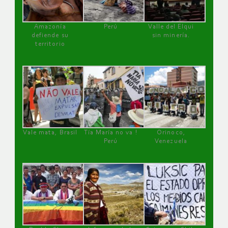
Amazonía
Perú
Valle del Elqui
defiende su
sin minería.
territorio
Vale mata, Brasil
Tía María no va !
Orinoco,
Perú
Venezuela