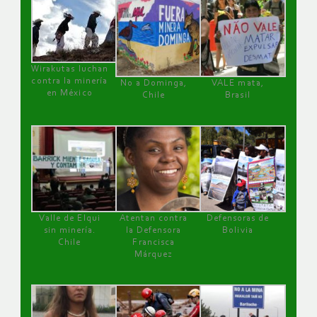
Wirakutas luchan
contra la minería
No a Dominga,
VALE mata,
en México
Chile
Brasil
Valle de Elqui
Atentan contra
Defensoras de
sin minería.
la Defensora
Bolivia
Chile
Francisca
Márquez