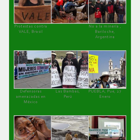
Protestas contra
No a la minería ,
VALE, Brasil
Bariloche,
Argentina
Defensoras
Las Bambas,
PUEBLA, Pue, 27
amenazadas en
Perú
Enero
México