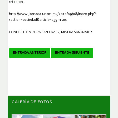
retiraron.
http://www.jornada.unam.mx/2010/09/08/index.php?
section=sociedad&article=039n1soc
CONFLICTO: MINERA SAN XAVIER
,
MINERA SAN XAVIER
Navegador
ENTRADA ANTERIOR
ENTRADA SIGUIENTE
de
artículos
GALERÌA DE FOTOS