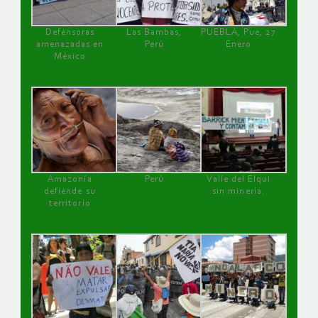
Defensoras
Las Bambas,
PUEBLA, Pue, 27
amenazadas en
Perú
Enero
México
Amazonía
Perú
Valle del Elqui
defiende su
sin minería.
territorio