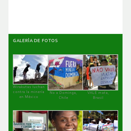
GALERÌA DE FOTOS
Wirakutas luchan
contra la minería
No a Dominga,
VALE mata,
en México
Chile
Brasil