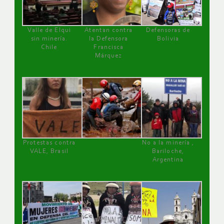
Valle de Elqui
Atentan contra
Defensoras de
sin minería.
la Defensora
Bolivia
Chile
Francisca
Márquez
Protestas contra
No a la minería ,
VALE, Brasil
Bariloche,
Argentina