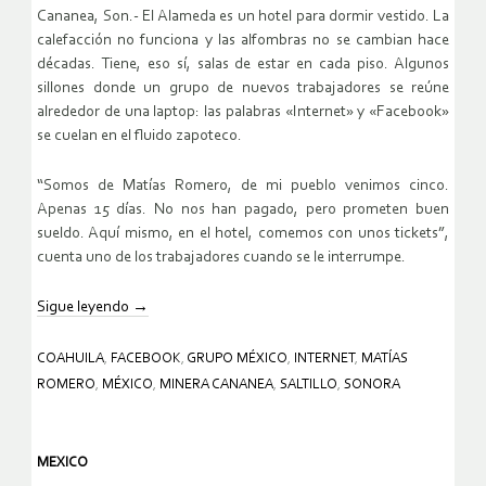
Cananea, Son.- El Alameda es un hotel para dormir vestido. La
calefacción no funciona y las alfombras no se cambian hace
décadas. Tiene, eso sí, salas de estar en cada piso. Algunos
sillones donde un grupo de nuevos trabajadores se reúne
alrededor de una laptop: las palabras «Internet» y «Facebook»
se cuelan en el fluido zapoteco.
“Somos de Matías Romero, de mi pueblo venimos cinco.
Apenas 15 días. No nos han pagado, pero prometen buen
sueldo. Aquí mismo, en el hotel, comemos con unos tickets”,
cuenta uno de los trabajadores cuando se le interrumpe.
Sigue leyendo
→
COAHUILA
,
FACEBOOK
,
GRUPO MÉXICO
,
INTERNET
,
MATÍAS
ROMERO
,
MÉXICO
,
MINERA CANANEA
,
SALTILLO
,
SONORA
MEXICO