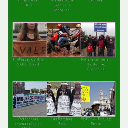
sin minería.
la Defensora
Bolivia
Chile
Francisca
Márquez
Protestas contra
No a la minería ,
VALE, Brasil
Bariloche,
Argentina
Defensoras
Las Bambas,
PUEBLA, Pue, 27
amenazadas en
Perú
Enero