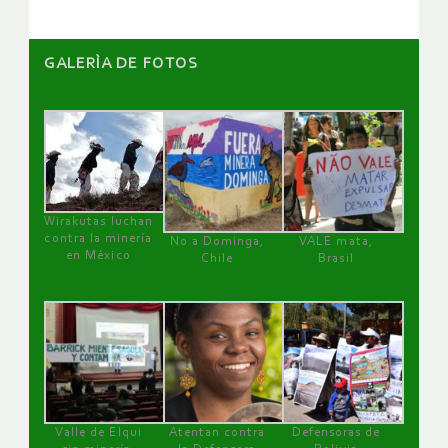
GALERÌA DE FOTOS
Wirakutas luchan
contra la minería
No a Dominga,
VALE mata,
en México
Chile
Brasil
Valle de Elqui
Atentan contra
Defensoras de