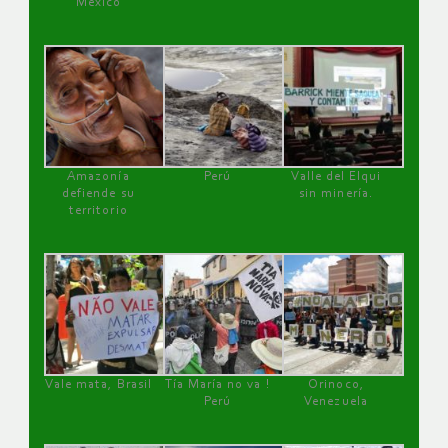
México
Amazonía
Perú
Valle del Elqui
defiende su
sin minería.
territorio
Vale mata, Brasil
Tía María no va !
Orinoco,
Perú
Venezuela