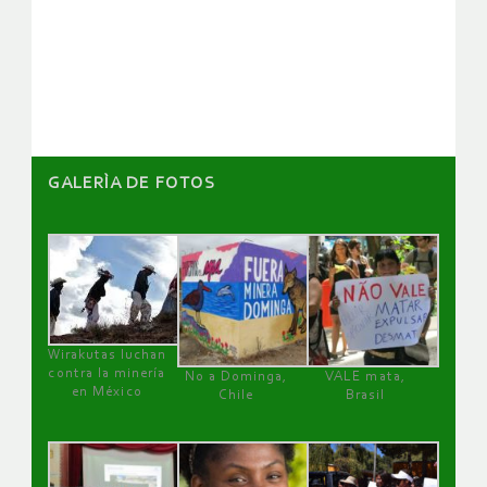
de
artículos
GALERÌA DE FOTOS
Wirakutas luchan
contra la minería
No a Dominga,
VALE mata,
en México
Chile
Brasil