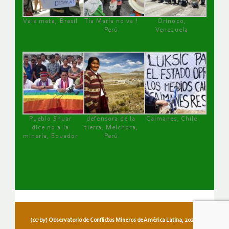
Vale mata, Brasil
Tía María no va !
Orinoco,
Perú
Venezuela
Pueblo Shuar
defensora de la
Caimanes, Chile
dice no a la
tierra, Melchora,
minería, Ecuador
Perú
(cc-by) Observatorio de Conflictos Mineros de América Latina, 2026