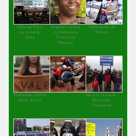
Valle de Elqui
Atentan contra
Defensoras de
sin minería.
la Defensora
Bolivia
Chile
Francisca
Márquez
Protestas contra
No a la minería ,
VALE, Brasil
Bariloche,
Argentina