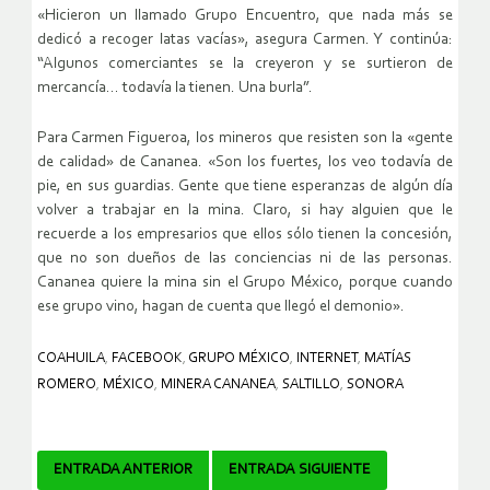
«Hicieron un llamado Grupo Encuentro, que nada más se
dedicó a recoger latas vacías», asegura Carmen. Y continúa:
“Algunos comerciantes se la creyeron y se surtieron de
mercancía… todavía la tienen. Una burla”.
Para Carmen Figueroa, los mineros que resisten son la «gente
de calidad» de Cananea. «Son los fuertes, los veo todavía de
pie, en sus guardias. Gente que tiene esperanzas de algún día
volver a trabajar en la mina. Claro, si hay alguien que le
recuerde a los empresarios que ellos sólo tienen la concesión,
que no son dueños de las conciencias ni de las personas.
Cananea quiere la mina sin el Grupo México, porque cuando
ese grupo vino, hagan de cuenta que llegó el demonio».
COAHUILA
,
FACEBOOK
,
GRUPO MÉXICO
,
INTERNET
,
MATÍAS
ROMERO
,
MÉXICO
,
MINERA CANANEA
,
SALTILLO
,
SONORA
Navegador
ENTRADA ANTERIOR
ENTRADA SIGUIENTE