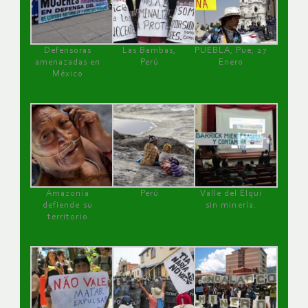
Defensoras
Las Bambas,
PUEBLA, Pue, 27
amenazadas en
Perú
Enero
México
Amazonía
Perú
Valle del Elqui
defiende su
sin minería.
territorio