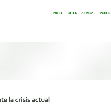
SALTAR AL CONTENIDO.
INICIO
QUIENES SOMOS
PUBLI
e la crisis actual