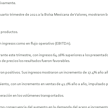
tivamente.
l cuarto trimestre de 2021 a la Bolsa Mexicana de Valores, mostraro
s productos.
n ingresos como en flujo operativo (EBITDA).
ante este trimestre, con ingresos 64.16% superiores a los presentados
de precios los resultados fueron favorables.
ron positivos. Sus ingresos mostraron un incremento de 17.4% año año
imiento, con un incremento en ventas de 41.1% año a año, impulsado 
peración en los volúmenes transportados.
omo consecuencia del aumento en la demanda del acero e incremento 