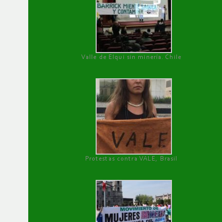
Valle de Elqui sin minería. Chile
Protestas contra VALE, Brasil