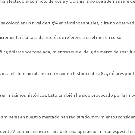
a afectado el conflicto de Rusia y Ucrania, sino que además se le de
 se colocó en un nivel de 7.5% en términos anuales, cifra no observa
crementará la tasa de interés de referencia en el mes en curso.
938.43 dólares por tonelada, mientras que el del 3 de marzo de 2021 fu
e 2022, el aluminio alcanzó un máximo histórico de 3,824 dólares por 
se en máximos históricos. Esto también ha sido provocado por la im
as mineras en nuestro mercado han registrado movimientos considera
dente Vladimir anunció el inicio de una operación militar especial en