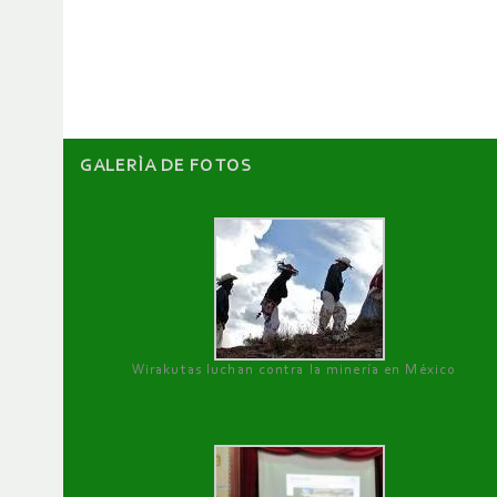
de
artículos
GALERÌA DE FOTOS
Wirakutas luchan contra la minería en México