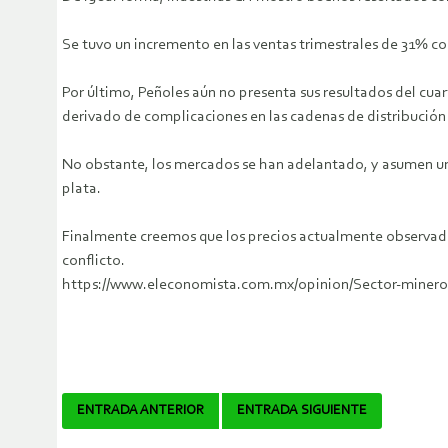
Se tuvo un incremento en las ventas trimestrales de 31% co
Por último, Peñoles aún no presenta sus resultados del cuar
derivado de complicaciones en las cadenas de distribución 
No obstante, los mercados se han adelantado, y asumen un p
plata.
Finalmente creemos que los precios actualmente observados
conflicto.
https://www.eleconomista.com.mx/opinion/Sector-minero-f
Navegador
ENTRADA ANTERIOR
ENTRADA SIGUIENTE