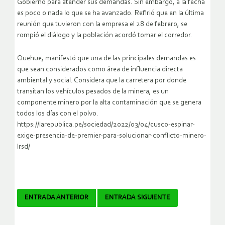
Gobierno para atender sus demandas. Sin embargo, a la fecha
es poco o nada lo que se ha avanzado. Refirió que en la última
reunión que tuvieron con la empresa el 28 de febrero, se
rompió el diálogo y la población acordó tomar el corredor.
Quehue, manifestó que una de las principales demandas es
que sean considerados como área de influencia directa
ambiental y social. Considera que la carretera por donde
transitan los vehículos pesados de la minera, es un
componente minero por la alta contaminación que se genera
todos los días con el polvo.
https://larepublica.pe/sociedad/2022/03/04/cusco-espinar-
exige-presencia-de-premier-para-solucionar-conflicto-minero-
lrsd/
Navegador
ENTRADA ANTERIOR
ENTRADA SIGUIENTE
de