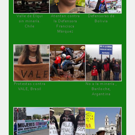
Valle de Elqui
Atentan contra
Defensoras de
sin minería.
la Defensora
Bolivia
Chile
Francisca
Márquez
Protestas contra
No a la minería ,
VALE, Brasil
Bariloche,
Argentina