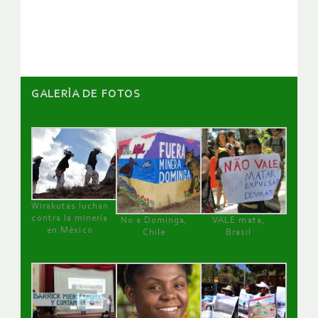
artículos
GALERÌA DE FOTOS
Wirakutas luchan
contra la minería
No a Dominga,
VALE mata,
en México
Chile
Brasil