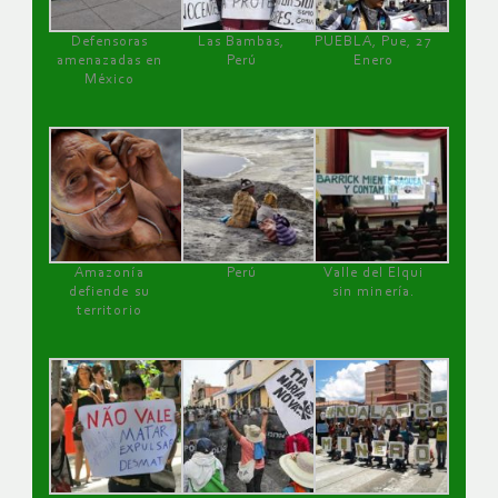
Defensoras
Las Bambas,
PUEBLA, Pue, 27
amenazadas en
Perú
Enero
México
Amazonía
Perú
Valle del Elqui
defiende su
sin minería.
territorio