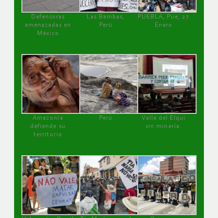
Defensoras
Las Bambas,
PUEBLA, Pue, 27
amenazadas en
Perú
Enero
México
Amazonía
Perú
Valle del Elqui
defiende su
sin minería.
territorio