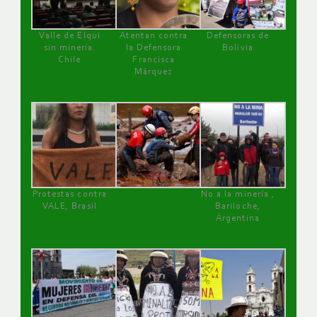
Valle de Elqui
Atentan contra
Defensoras de
sin minería.
la Defensora
Bolivia
Chile
Francisca
Márquez
Protestas contra
No a la minería ,
VALE, Brasil
Bariloche,
Argentina