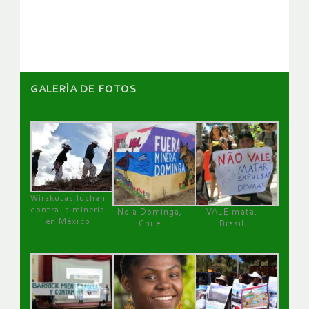
artículos
GALERÌA DE FOTOS
Wirakutas luchan
contra la minería
No a Dominga,
VALE mata,
en México
Chile
Brasil