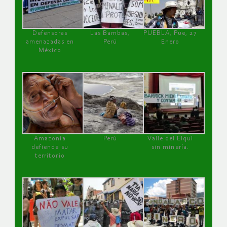
Defensoras
Las Bambas,
PUEBLA, Pue, 27
amenazadas en
Perú
Enero
México
Amazonía
Perú
Valle del Elqui
defiende su
sin minería.
territorio