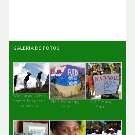
de
artículos
GALERÌA DE FOTOS
Wirakutas luchan
contra la minería
No a Dominga,
VALE mata,
en México
Chile
Brasil