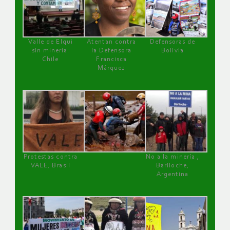
Valle de Elqui
Atentan contra
Defensoras de
sin minería.
la Defensora
Bolivia
Chile
Francisca
Márquez
Protestas contra
No a la minería ,
VALE, Brasil
Bariloche,
Argentina