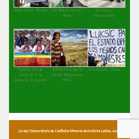
Vale mata, Brasil
Tía María no va !
Orinoco,
Perú
Venezuela
Pueblo Shuar
defensora de la
Caimanes, Chile
dice no a la
tierra, Melchora,
minería, Ecuador
Perú
(cc-by) Observatorio de Conflictos Mineros de América Latina, 2026