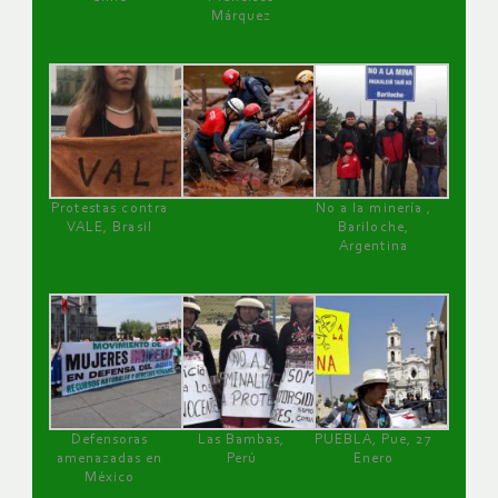
Márquez
Protestas contra
No a la minería ,
VALE, Brasil
Bariloche,
Argentina
Defensoras
Las Bambas,
PUEBLA, Pue, 27
amenazadas en
Perú
Enero
México