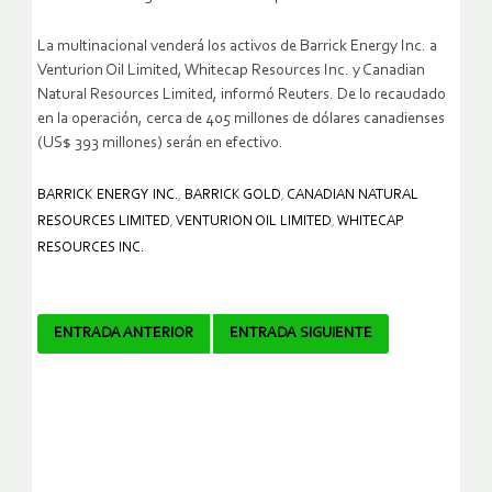
La multinacional venderá los activos de Barrick Energy Inc. a
Venturion Oil Limited, Whitecap Resources Inc. y Canadian
Natural Resources Limited, informó Reuters. De lo recaudado
en la operación, cerca de 405 millones de dólares canadienses
(US$ 393 millones) serán en efectivo.
BARRICK ENERGY INC.
,
BARRICK GOLD
,
CANADIAN NATURAL
RESOURCES LIMITED
,
VENTURION OIL LIMITED
,
WHITECAP
RESOURCES INC.
Navegador
ENTRADA ANTERIOR
ENTRADA SIGUIENTE
de
artículos