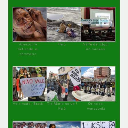
Amazonía
Perú
Valle del Elqui
defiende su
sin minería.
territorio
Vale mata, Brasil
Tía María no va !
Orinoco,
Perú
Venezuela