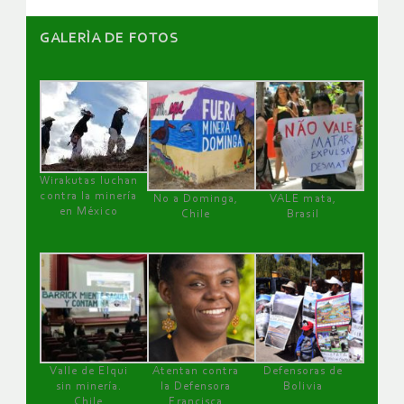
GALERÌA DE FOTOS
Wirakutas luchan
contra la minería
No a Dominga,
VALE mata,
en México
Chile
Brasil
Valle de Elqui
Atentan contra
Defensoras de
sin minería.
la Defensora
Bolivia
Chile
Francisca