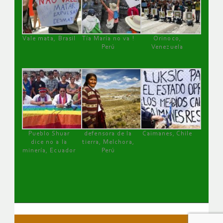
Vale mata, Brasil
Tía María no va !
Orinoco,
Perú
Venezuela
Pueblo Shuar
defensora de la
Caimanes, Chile
dice no a la
tierra, Melchora,
minería, Ecuador
Perú