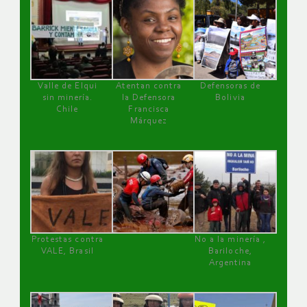
Valle de Elqui
Atentan contra
Defensoras de
sin minería.
la Defensora
Bolivia
Chile
Francisca
Márquez
Protestas contra
No a la minería ,
VALE, Brasil
Bariloche,
Argentina