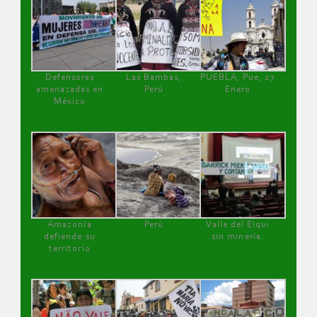
Defensoras
Las Bambas,
PUEBLA, Pue, 27
amenazadas en
Perú
Enero
México
Amazonía
Perú
Valle del Elqui
defiende su
sin minería.
territorio