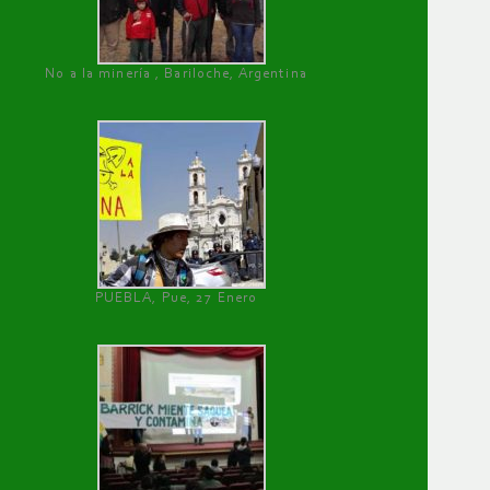
No a la minería , Bariloche, Argentina
PUEBLA, Pue, 27 Enero