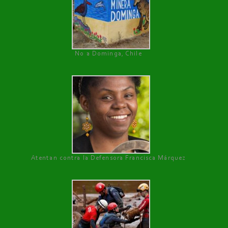
No a Dominga, Chile
Atentan contra la Defensora Francisca Márquez