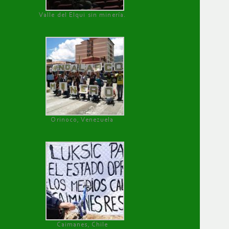
Valle del Elqui sin minería.
Orinoco, Venezuela
Caimanes, Chile