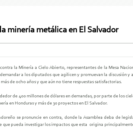
a minería metálica en El Salvador
 contra la Minería a Cielo Abierto, representantes de la Mesa Naci
ra demandar a los diputados que agilicen y promuevan la discusión y 
más de ocho años y que aún no tiene respuestas satisfactorias.
ededor de 400 millones de dólares en demandas, por parte de los cie
nería en Honduras y más de 30 proyectos en El Salvador.
doreño se pronuncie en contra, donde la Asamblea deba de legislar
 que pueda investigar los impactos que esta origina principalmente