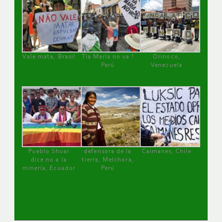
Vale mata, Brasil
Tía María no va !
Orinoco,
Perú
Venezuela
Pueblo Shuar
defensora de la
Caimanes, Chile
dice no a la
tierra, Melchora,
minería, Ecuador
Perú