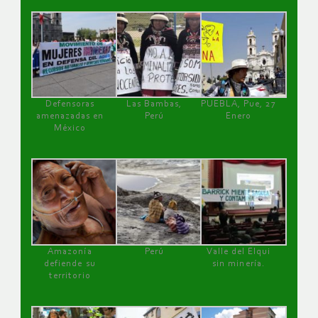
Defensoras
Las Bambas,
PUEBLA, Pue, 27
amenazadas en
Perú
Enero
México
Amazonía
Perú
Valle del Elqui
defiende su
sin minería.
territorio