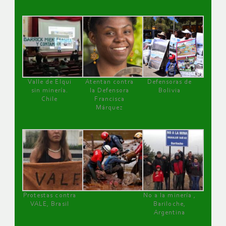
Valle de Elqui
Atentan contra
Defensoras de
sin minería.
la Defensora
Bolivia
Chile
Francisca
Márquez
Protestas contra
No a la minería ,
VALE, Brasil
Bariloche,
Argentina