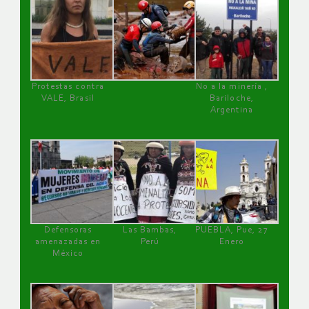
Protestas contra
No a la minería ,
VALE, Brasil
Bariloche,
Argentina
Defensoras
Las Bambas,
PUEBLA, Pue, 27
amenazadas en
Perú
Enero
México