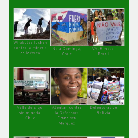
Wirakutas luchan
contra la minería
No a Dominga,
VALE mata,
en México
Chile
Brasil
Valle de Elqui
Atentan contra
Defensoras de
sin minería.
la Defensora
Bolivia
Chile
Francisca
Márquez