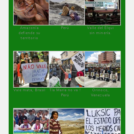
Amazonía
Perú
Valle del Elqui
defiende su
sin minería.
territorio
Vale mata, Brasil
Tía María no va !
Orinoco,
Perú
Venezuela