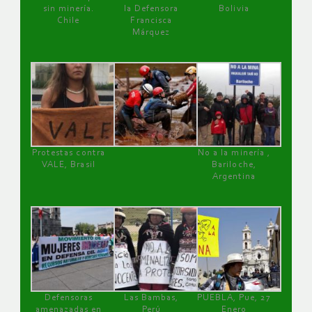
sin minería.
la Defensora
Bolivia
Chile
Francisca
Márquez
Protestas contra
No a la minería ,
VALE, Brasil
Bariloche,
Argentina
Defensoras
Las Bambas,
PUEBLA, Pue, 27
amenazadas en
Perú
Enero