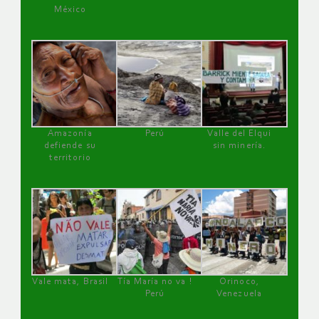
México
Amazonía
Perú
Valle del Elqui
defiende su
sin minería.
territorio
Vale mata, Brasil
Tía María no va !
Orinoco,
Perú
Venezuela