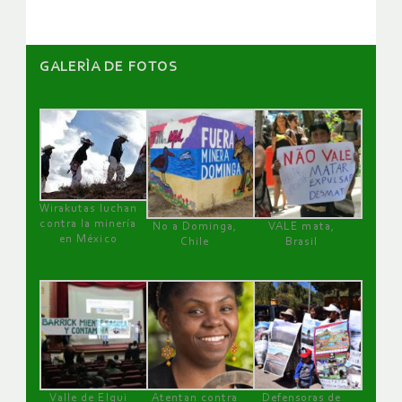
GALERÌA DE FOTOS
Wirakutas luchan
contra la minería
No a Dominga,
VALE mata,
en México
Chile
Brasil
Valle de Elqui
Atentan contra
Defensoras de