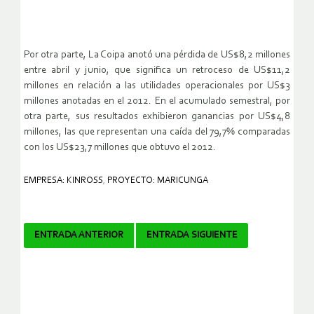
Por otra parte, La Coipa anotó una pérdida de US$8,2 millones
entre abril y junio, que significa un retroceso de US$11,2
millones en relación a las utilidades operacionales por US$3
millones anotadas en el 2012. En el acumulado semestral, por
otra parte, sus resultados exhibieron ganancias por US$4,8
millones, las que representan una caída del 79,7% comparadas
con los US$23,7 millones que obtuvo el 2012.
EMPRESA: KINROSS
,
PROYECTO: MARICUNGA
Navegador
ENTRADA ANTERIOR
ENTRADA SIGUIENTE
de
artículos