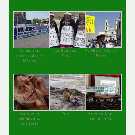
Defensoras
Las Bambas,
PUEBLA, Pue, 27
amenazadas en
Perú
Enero
México
Amazonía
Perú
Valle del Elqui
defiende su
sin minería.
territorio