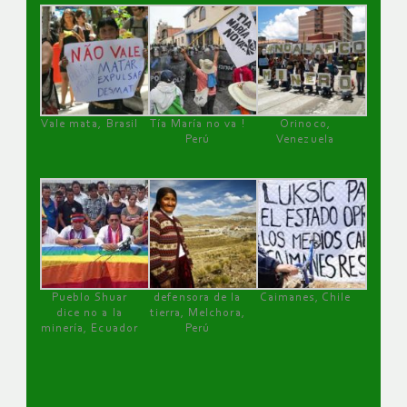
Vale mata, Brasil
Tía María no va !
Orinoco,
Perú
Venezuela
Pueblo Shuar
defensora de la
Caimanes, Chile
dice no a la
tierra, Melchora,
minería, Ecuador
Perú