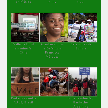
en México
Chile
Brasil
Valle de Elqui
Atentan contra
Defensoras de
sin minería.
la Defensora
Bolivia
Chile
Francisca
Márquez
Protestas contra
No a la minería ,
VALE, Brasil
Bariloche,
Argentina