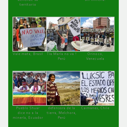
territorio
Vale mata, Brasil
Tía María no va !
Orinoco,
Perú
Venezuela
Pueblo Shuar
defensora de la
Caimanes, Chile
dice no a la
tierra, Melchora,
minería, Ecuador
Perú