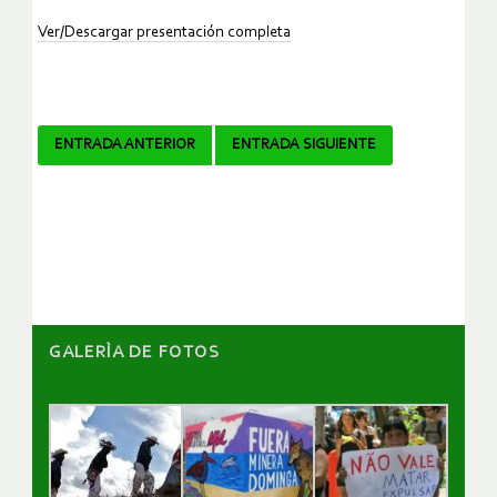
Ver/Descargar presentación completa
Navegador
ENTRADA ANTERIOR
ENTRADA SIGUIENTE
de
artículos
GALERÌA DE FOTOS