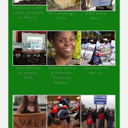
Wirakutas luchan
contra la minería
No a Dominga,
VALE mata,
en México
Chile
Brasil
Valle de Elqui
Atentan contra
Defensoras de
sin minería.
la Defensora
Bolivia
Chile
Francisca
Márquez