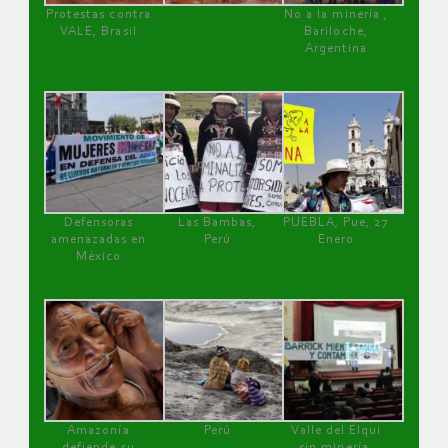
Protestas contra
No a la minería ,
VALE, Brasil
Bariloche,
Argentina
Defensoras
Las Bambas,
PUEBLA, Pue, 27
amenazadas en
Perú
Enero
México
Amazonía
Perú
Valle del Elqui
defiende su
sin minería.