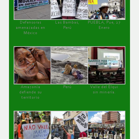
Defensoras
Las Bambas,
PUEBLA, Pue, 27
amenazadas en
Perú
Enero
México
Amazonía
Perú
Valle del Elqui
defiende su
sin minería.
territorio