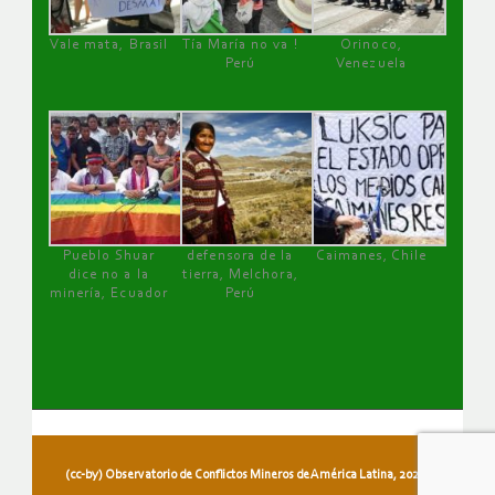
Vale mata, Brasil
Tía María no va !
Orinoco,
Perú
Venezuela
Pueblo Shuar
defensora de la
Caimanes, Chile
dice no a la
tierra, Melchora,
minería, Ecuador
Perú
(cc-by) Observatorio de Conflictos Mineros de América Latina, 2026