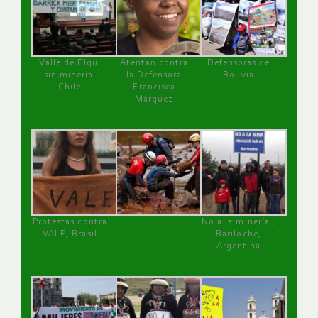
Valle de Elqui
Atentan contra
Defensoras de
sin minería.
la Defensora
Bolivia
Chile
Francisca
Márquez
Protestas contra
No a la minería ,
VALE, Brasil
Bariloche,
Argentina