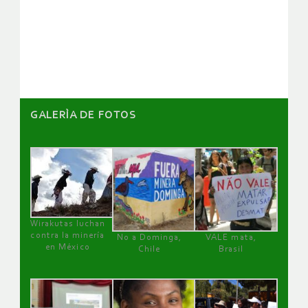
de
artículos
GALERÌA DE FOTOS
Wirakutas luchan
contra la minería
No a Dominga,
VALE mata,
en México
Chile
Brasil