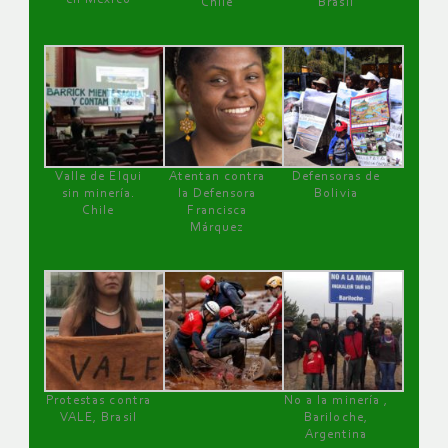
Chile
Brasil
Valle de Elqui
Atentan contra
Defensoras de
sin minería.
la Defensora
Bolivia
Chile
Francisca
Márquez
Protestas contra
No a la minería ,
VALE, Brasil
Bariloche,
Argentina