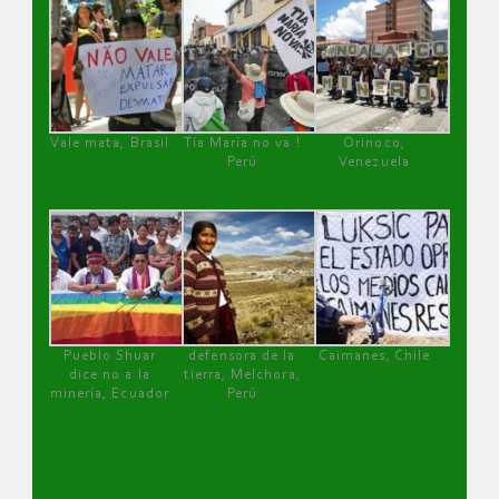
Vale mata, Brasil
Tía María no va !
Orinoco,
Perú
Venezuela
Pueblo Shuar
defensora de la
Caimanes, Chile
dice no a la
tierra, Melchora,
minería, Ecuador
Perú