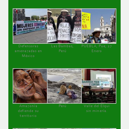
Defensoras
Las Bambas,
PUEBLA, Pue, 27
amenazadas en
Perú
Enero
México
Amazonía
Perú
Valle del Elqui
defiende su
sin minería.
territorio