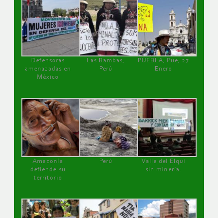
Defensoras
Las Bambas,
PUEBLA, Pue, 27
amenazadas en
Perú
Enero
México
Amazonía
Perú
Valle del Elqui
defiende su
sin minería.
territorio