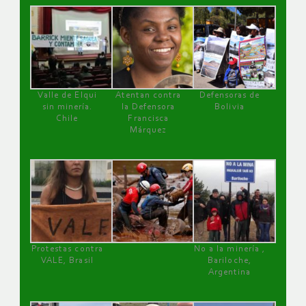
Valle de Elqui
Atentan contra
Defensoras de
sin minería.
la Defensora
Bolivia
Chile
Francisca
Márquez
Protestas contra
No a la minería ,
VALE, Brasil
Bariloche,
Argentina