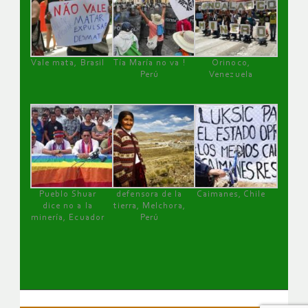
Vale mata, Brasil
Tía María no va !
Orinoco,
Perú
Venezuela
Pueblo Shuar
defensora de la
Caimanes, Chile
dice no a la
tierra, Melchora,
minería, Ecuador
Perú