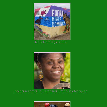
No a Dominga, Chile
Atentan contra la Defensora Francisca Márquez