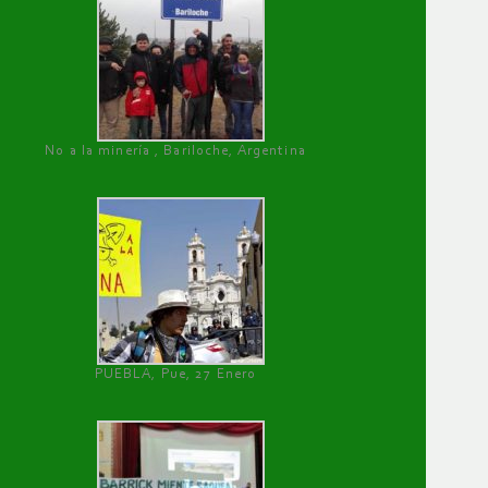
No a la minería , Bariloche, Argentina
PUEBLA, Pue, 27 Enero