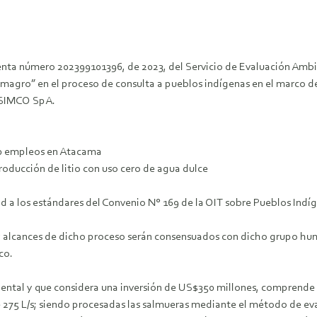
exenta número 202399101396, de 2023, del Servicio de Evaluación Ambi
agro” en el proceso de consulta a pueblos indígenas en el marco de
s SIMCO SpA.
00 empleos en Atacama
oducción de litio con uso cero de agua dulce
d a los estándares del Convenio N° 169 de la OIT sobre Pueblos Indíg
y alcances de dicho proceso serán consensuados con dicho grupo hu
co.
ental y que considera una inversión de US$350 millones, comprende l
e 275 L/s; siendo procesadas las salmueras mediante el método de eva