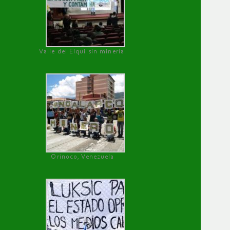
Valle del Elqui sin minería.
Orinoco, Venezuela