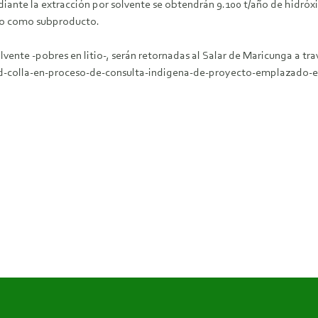
diante la extracción por solvente se obtendrán 9.100 t/año de hidróx
sio como subproducto.
vente -pobres en litio-, serán retornadas al Salar de Maricunga a tr
d-colla-en-proceso-de-consulta-indigena-de-proyecto-emplazado-en