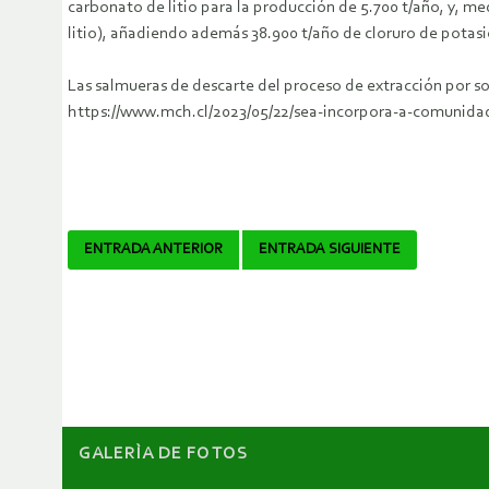
carbonato de litio para la producción de 5.700 t/año, y, me
litio), añadiendo además 38.900 t/año de cloruro de pota
Las salmueras de descarte del proceso de extracción por sol
https://www.mch.cl/2023/05/22/sea-incorpora-a-comunida
Navegador
ENTRADA ANTERIOR
ENTRADA SIGUIENTE
de
artículos
GALERÌA DE FOTOS