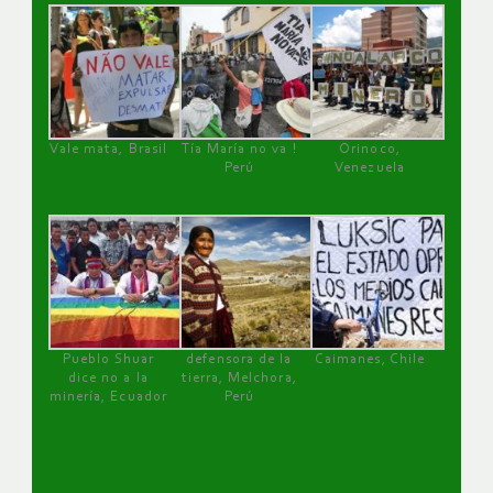
Vale mata, Brasil
Tía María no va !
Orinoco,
Perú
Venezuela
Pueblo Shuar
defensora de la
Caimanes, Chile
dice no a la
tierra, Melchora,
minería, Ecuador
Perú