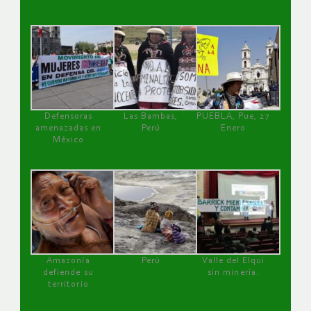
Defensoras
Las Bambas,
PUEBLA, Pue, 27
amenazadas en
Perú
Enero
México
Amazonía
Perú
Valle del Elqui
defiende su
sin minería.
territorio