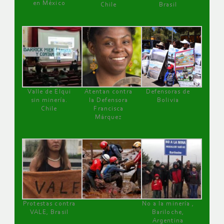
en México
Chile
Brasil
Valle de Elqui
Atentan contra
Defensoras de
sin minería.
la Defensora
Bolivia
Chile
Francisca
Márquez
Protestas contra
No a la minería ,
VALE, Brasil
Bariloche,
Argentina