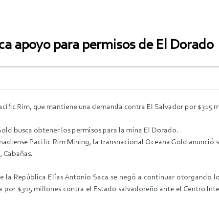
ca apoyo para permisos de El Dorado
Pacific Rim, que mantiene una demanda contra El Salvador por $315 m
old busca obtener los permisos para la mina El Dorado.
nadiense Pacific Rim Mining, la transnacional Oceana Gold anunció s
o, Cabañas.
e la República Elías Antonio Saca se negó a continuar otorgando los
por $315 millones contra el Estado salvadoreño ante el Centro Inter