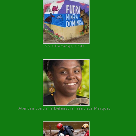
No a Dominga, Chile
Atentan contra la Defensora Francisca Márquez