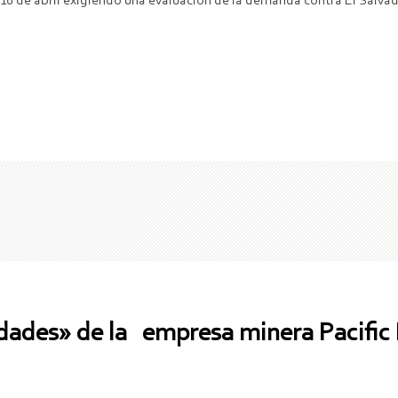
10 de abril exigiendo una evaluación de la demanda contra El Salvad
edades» de la empresa minera Pacifi