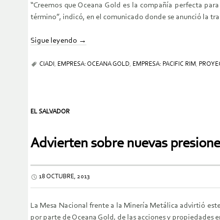
“Creemos que Oceana Gold es la compañía perfecta para t
término”, indicó, en el comunicado donde se anunció la tr
Sigue leyendo
→
CIADI
,
EMPRESA: OCEANA GOLD
,
EMPRESA: PACIFIC RIM
,
PROYE
EL SALVADOR
Advierten sobre nuevas presiones
18 OCTUBRE, 2013
La Mesa Nacional frente a la Minería Metálica advirtió este
por parte de Oceana Gold, de las acciones y propiedades e