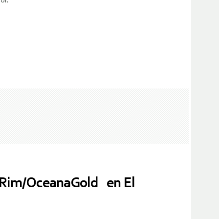
or.
c Rim/OceanaGold en El