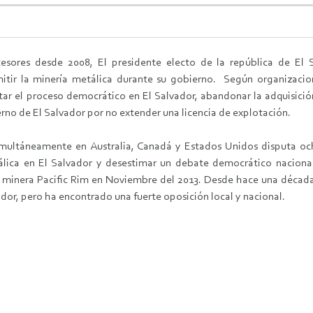
esores desde 2008, El presidente electo de la república de El S
tir la minería metálica durante su gobierno. Según organizacione
r el proceso democrático en El Salvador, abandonar la adquisición
no de El Salvador por no extender una licencia de explotación.
multáneamente en Australia, Canadá y Estados Unidos disputa och
lica en El Salvador y desestimar un debate democrático nacional 
minera Pacific Rim en Noviembre del 2013. Desde hace una década,
dor, pero ha encontrado una fuerte oposición local y nacional.