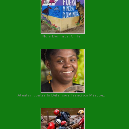
No a Dominga, Chile
Atentan contra la Defensora Francisca Márquez