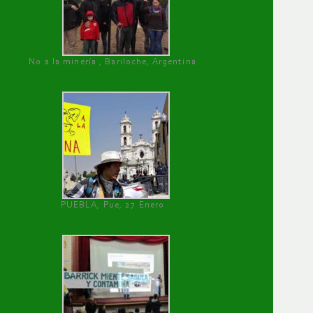
No a la minería , Bariloche, Argentina
PUEBLA, Pue, 27 Enero