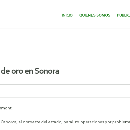
SALTAR AL CONTENIDO.
INICIO
QUIENES SOMOS
PUBLI
de oro en Sonora
enmont.
Caborca, al noroeste del estado, paralizó operaciones por problemas