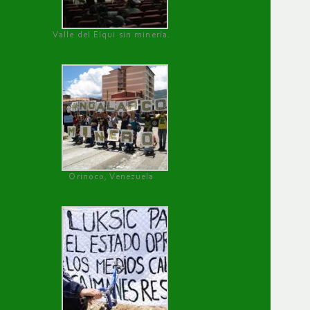
Valle del Elqui sin minería.
Orinoco, Venezuela