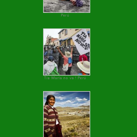
Perú
Tía María no va ! Perú