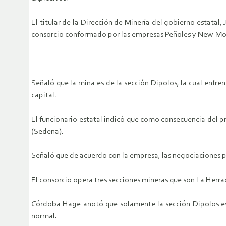
El titular de la Dirección de Minería del gobierno estat
consorcio conformado por las empresas Peñoles y New-Mo
Señaló que la mina es de la sección Dipolos, la cual enfr
capital.
El funcionario estatal indicó que como consecuencia del p
(Sedena).
Señaló que de acuerdo con la empresa, las negociaciones p
El consorcio opera tres secciones mineras que son La Herrad
Córdoba Hage anotó que solamente la sección Dipolos es l
normal.