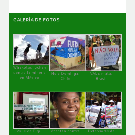
GALERÌA DE FOTOS
Wirakutas luchan
contra la minería
No a Dominga,
VALE mata,
en México
Chile
Brasil
Valle de Elqui
Atentan contra
Defensoras de