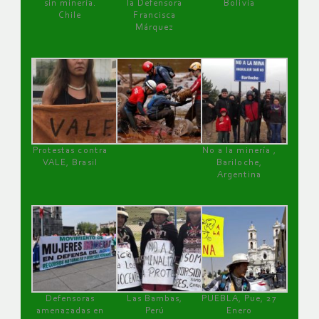
sin minería.
la Defensora
Bolivia
Chile
Francisca
Márquez
Protestas contra
No a la minería ,
VALE, Brasil
Bariloche,
Argentina
Defensoras
Las Bambas,
PUEBLA, Pue, 27
amenazadas en
Perú
Enero