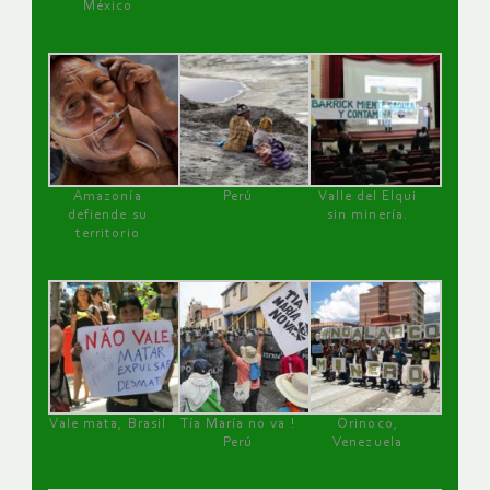
México
Amazonía
Perú
Valle del Elqui
defiende su
sin minería.
territorio
Vale mata, Brasil
Tía María no va !
Orinoco,
Perú
Venezuela