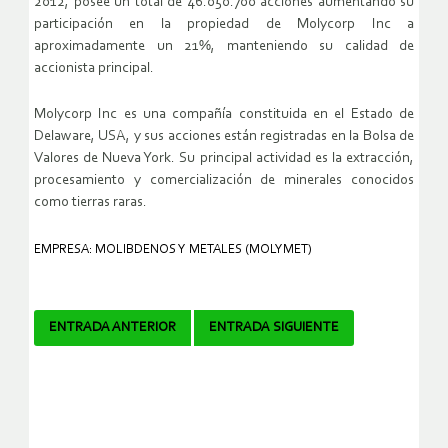
2012, posee un total de 46.050.700 acciones aumentando su
participación en la propiedad de Molycorp Inc a
aproximadamente un 21%, manteniendo su calidad de
accionista principal.
Molycorp Inc es una compañía constituida en el Estado de
Delaware, USA, y sus acciones están registradas en la Bolsa de
Valores de Nueva York. Su principal actividad es la extracción,
procesamiento y comercialización de minerales conocidos
como tierras raras.
EMPRESA: MOLIBDENOS Y METALES (MOLYMET)
Navegador
ENTRADA ANTERIOR
ENTRADA SIGUIENTE
de
artículos